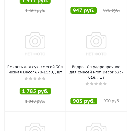
1 417
руб.
947
руб.
976
руб.
1 460
руб.
Емкость для сух. смесей 30л
Ведро 16л ударопрочное
низкая Decor 670-1130, , шт
для смесей Profi Decor 533-
016, , шт
1 785
руб.
903
руб.
930
руб.
1 840
руб.