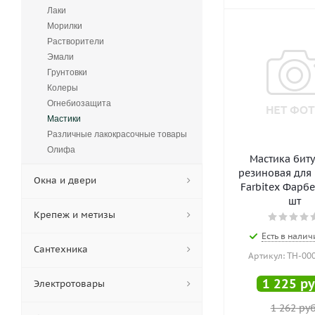
Лаки
Морилки
Растворители
Эмали
Грунтовки
Колеры
Огнебиозащита
Мастики
Различные лакокрасочные товары
Олифа
Мастика бит
резиновая для
Окна и двери
Farbitex Фарбен
шт
Крепеж и метизы
Есть в налич
Сантехника
Артикул: ТН-00
1 225
ру
Электротовары
1 262
руб