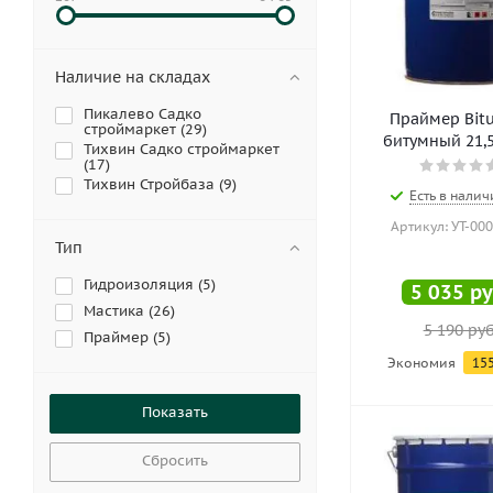
Наличие на складах
Пикалево Садко
Праймер Bit
строймаркет (
29
)
битумный 21,5л
Тихвин Садко строймаркет
(
17
)
Тихвин Стройбаза (
9
)
Есть в налич
Артикул: УТ-00
Тип
Гидроизоляция (
5
)
5 035
ру
Мастика (
26
)
5 190
руб
Праймер (
5
)
Экономия
15
Сбросить