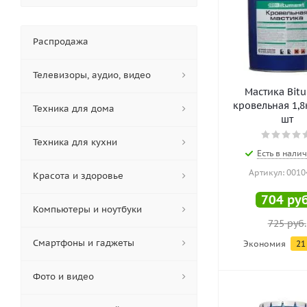
Распродажа
Телевизоры, аудио, видео
Мастика Bit
кровельная 1,8кг
Техника для дома
шт
Техника для кухни
Есть в налич
Артикул: 0010
Красота и здоровье
704
руб
Компьютеры и ноутбуки
725
руб.
Смартфоны и гаджеты
Экономия
21
Фото и видео