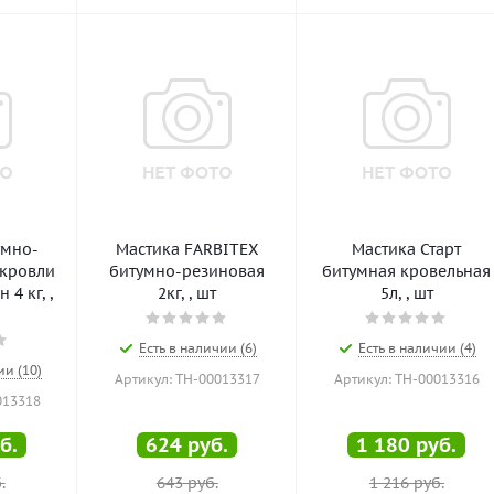
умно-
Мастика FARBITEX
Мастика Старт
 кровли
битумно-резиновая
битумная кровельная
 4 кг, ,
2кг, , шт
5л, , шт
Есть в наличии (6)
Есть в наличии (4)
ии (10)
Артикул: ТН-00013317
Артикул: ТН-00013316
013318
б.
624
руб.
1 180
руб.
.
643
руб.
1 216
руб.