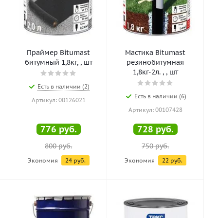
Праймер Bitumast
Мастика Bitumast
битумный 1,8кг, , шт
резинобитумная
1,8кг-2л. , , шт
Есть в наличии (2)
Есть в наличии (6)
Артикул: 00126021
Артикул: 00107428
776
руб.
728
руб.
800
руб.
750
руб.
Экономия
24
руб.
Экономия
22
руб.