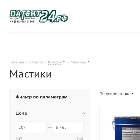
Главная
-
Каталог
-
Краски
-
Мастики
Мастики
По умолчанию
Фильтр по параметрам
Цена
207
6 765