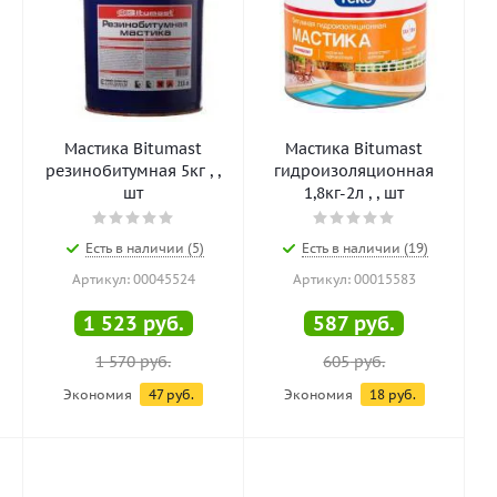
Мастика Bitumast
Мастика Bitumast
резинобитумная 5кг , ,
гидроизоляционная
шт
1,8кг-2л , , шт
Есть в наличии (5)
Есть в наличии (19)
Артикул: 00045524
Артикул: 00015583
1 523
руб.
587
руб.
1 570
руб.
605
руб.
Экономия
47
руб.
Экономия
18
руб.