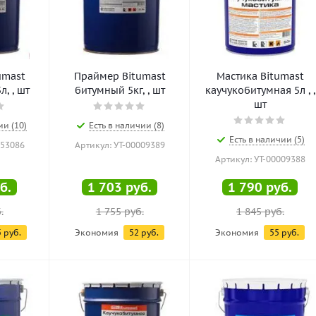
umast
Праймер Bitumast
Мастика Bitumast
, , шт
битумный 5кг, , шт
каучукобитумная 5л , ,
шт
ии (10)
Есть в наличии (8)
Есть в наличии (5)
053086
Артикул: УТ-00009389
Артикул: УТ-00009388
б.
1 703
руб.
1 790
руб.
.
1 755
руб.
1 845
руб.
5
руб.
Экономия
52
руб.
Экономия
55
руб.