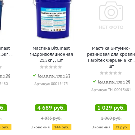
umast
Мастика Bitumast
Мастика битумно-
5кг , ,
гидроизоляционная
резиновая для кровл
21,5кг , , шт
Farbitex Фарбен 8 кг, ,
шт
ии (6)
Есть в наличии (7)
Есть в наличии (4)
5480
Артикул: 00015475
Артикул: ТН-00013681
б.
4 689
руб.
1 029
руб.
.
4 833
руб.
1 060
руб.
3
руб.
Экономия
144
руб.
Экономия
31
руб.