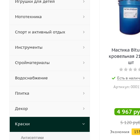
Игрушки для детей
Мототехника
Спорт и активный отдых
Инструменты
Мастика Bit
кровельная 21,
шт
Стройматериалы
Водоснабжение
Есть в налич
Артикул: 0001
Плитка
Декор
4 967
ру
5 120
руб
Краски
Экономия
15
Антисептики