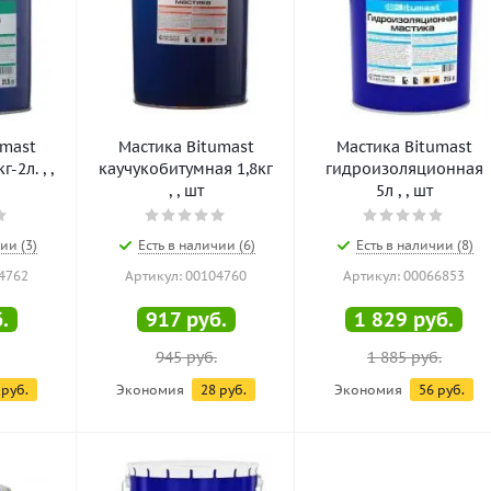
umast
Мастика Bitumast
Мастика Bitumast
-2л. , ,
каучукобитумная 1,8кг
гидроизоляционная
, , шт
5л , , шт
ии (3)
Есть в наличии (6)
Есть в наличии (8)
4762
Артикул: 00104760
Артикул: 00066853
.
917
руб.
1 829
руб.
945
руб.
1 885
руб.
руб.
Экономия
28
руб.
Экономия
56
руб.