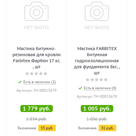
Мастика битумно-
Мастика FARBITEX
и
резиновая для кровли
битумная
Farbitex Фарбен 17 кг,
гидроизоляционная
, шт
для фундамента 8кг, ,
шт
Есть в наличии (2)
Есть в наличии (4)
Артикул: ТН-00013679
Артикул: ТН-00013678
1 779
руб.
1 005
руб.
1 834
руб.
1 036
руб.
Экономия
55
руб.
Экономия
31
руб.