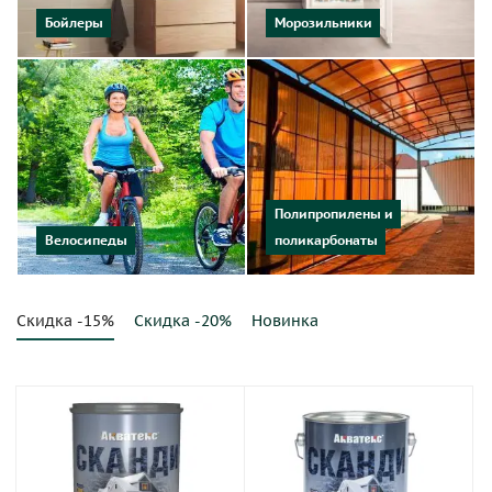
Бойлеры
Морозильники
Полипропилены и
Велосипеды
поликарбонаты
Скидка -15%
Скидка -20%
Новинка