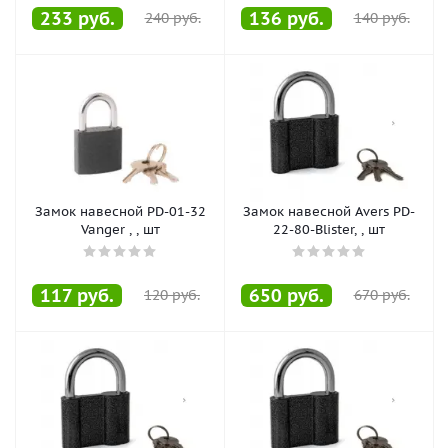
233
руб.
136
руб.
240
руб.
140
руб.
Замок навесной PD-01-32
Замок навесной Avers PD-
Vanger , , шт
22-80-Blister, , шт
117
руб.
650
руб.
120
руб.
670
руб.