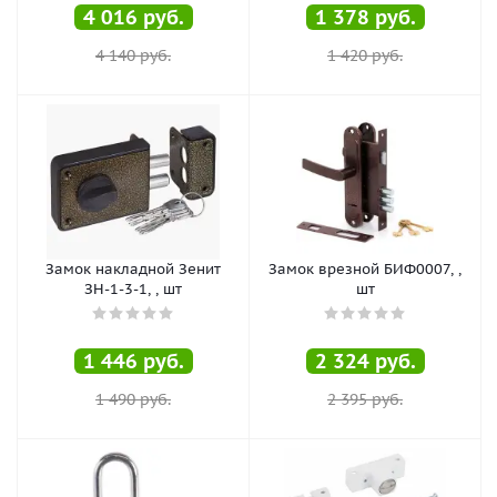
4 016
руб.
1 378
руб.
4 140
руб.
1 420
руб.
Замок накладной Зенит
Замок врезной БИФ0007, ,
ЗН-1-3-1, , шт
шт
1 446
руб.
2 324
руб.
1 490
руб.
2 395
руб.