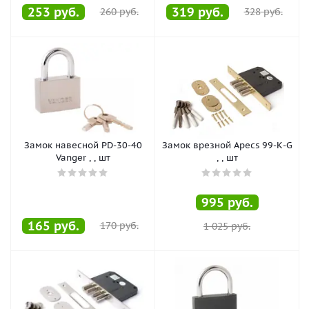
253
руб.
319
руб.
260
руб.
328
руб.
Замок навесной PD-30-40
Замок врезной Apecs 99-К-G
Vanger , , шт
, , шт
995
руб.
165
руб.
170
руб.
1 025
руб.