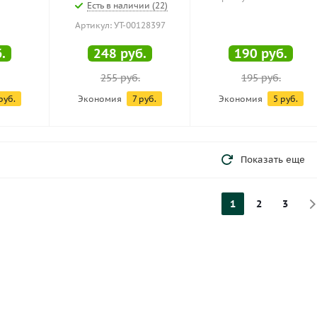
Есть в наличии (22)
Артикул: УТ-00128397
.
248
руб.
190
руб.
255
руб.
195
руб.
руб.
Экономия
7
руб.
Экономия
5
руб.
Показать еще
1
2
3