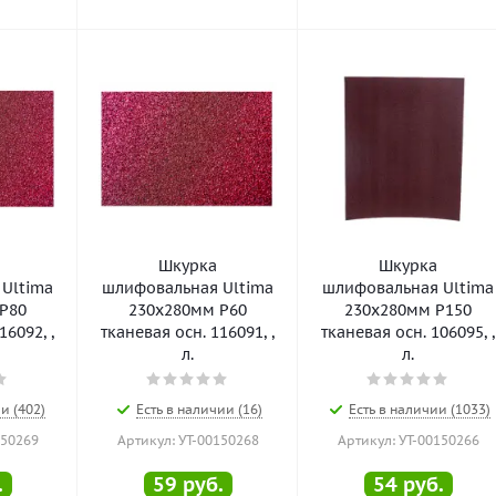
Шкурка
Шкурка
Ultima
шлифовальная Ultima
шлифовальная Ultima
Р80
230х280мм Р60
230х280мм Р150
16092, ,
тканевая осн. 116091, ,
тканевая осн. 106095, ,
л.
л.
и (402)
Есть в наличии (16)
Есть в наличии (1033)
150269
Артикул: УТ-00150268
Артикул: УТ-00150266
.
59
руб.
54
руб.