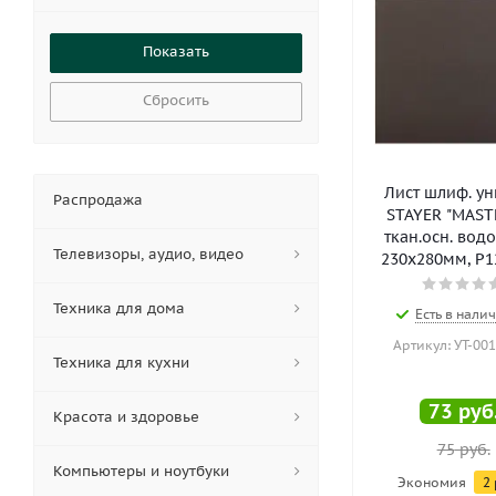
Сбросить
Лист шлиф. ун
Распродажа
STAYER "MAST
ткан.осн. водо
Телевизоры, аудио, видео
230х280мм, Р12
Техника для дома
Есть в налич
Артикул: УТ-00
Техника для кухни
73
руб
Красота и здоровье
75
руб.
Компьютеры и ноутбуки
Экономия
2