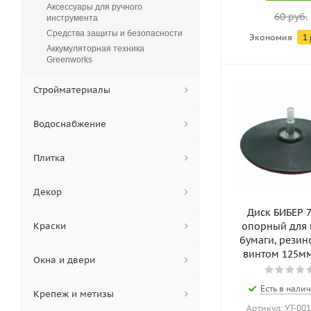
Аксессуары для ручного
60
руб.
инструмента
Средства защиты и безопасности
Экономия
1
Аккумуляторная техника
Greenworks
Стройматериалы
Водоснабжение
Плитка
Декор
Диск БИБЕР 
Краски
опорный для 
бумаги, резин
винтом 125мм 
Окна и двери
Есть в налич
Крепеж и метизы
Артикул: УТ-00