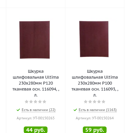
Шкурка
Шкурка
шлифовальная Ultima
шлифовальная Ultima
230х280мм Р120
230х280мм Р100
тканевая осн. 116094, ,
тканевая осн. 116093, ,
л.
л.
Есть в наличии (22)
Есть в наличии (1163)
Артикул: УТ-00150265
Артикул: УТ-00150264
44
руб.
59
руб.