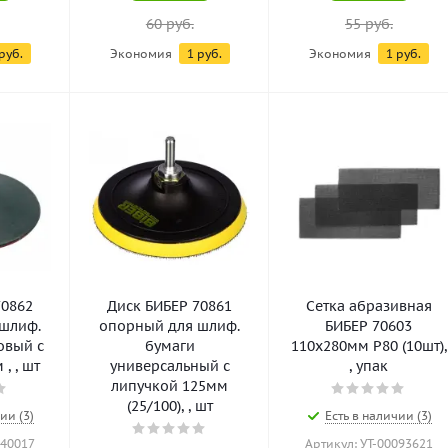
60
руб.
55
руб.
руб.
Экономия
1
руб.
Экономия
1
руб.
70862
Диск БИБЕР 70861
Сетка абразивная
шлиф.
опорный для шлиф.
БИБЕР 70603
овый с
бумаги
110х280мм Р80 (10шт),
, , шт
универсальный с
, упак
липучкой 125мм
(25/100), , шт
ии (3)
Есть в наличии (3)
140017
Артикул: УТ-00093621