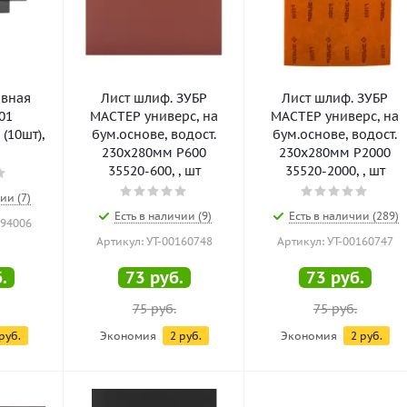
ивная
Лист шлиф. ЗУБР
Лист шлиф. ЗУБР
01
МАСТЕР универс, на
МАСТЕР универс, на
(10шт),
бум.основе, водост.
бум.основе, водост.
230х280мм Р600
230х280мм Р2000
35520-600, , шт
35520-2000, , шт
ии (7)
Есть в наличии (9)
Есть в наличии (289)
094006
Артикул: УТ-00160748
Артикул: УТ-00160747
.
73
руб.
73
руб.
75
руб.
75
руб.
руб.
Экономия
2
руб.
Экономия
2
руб.