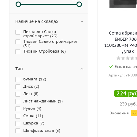
Наличие на складах
Пикалево Садко
Сетка абраз
строймаркет (
23
)
БИБЕР 706
Тихвин Садко строймаркет
110х280мм Р40 
(
31
)
Тихвин Стройбаза (
6
)
, упак
Есть в налич
Тип
Артикул: УТ-00
бумага (
12
)
Диск (
2
)
224
руб
Лист (
8
)
Лист наждачный (
1
)
230
руб.
Рулон (
4
)
Экономия
6
Сетка (
11
)
Шкурка (
7
)
Шлифовальная (
3
)