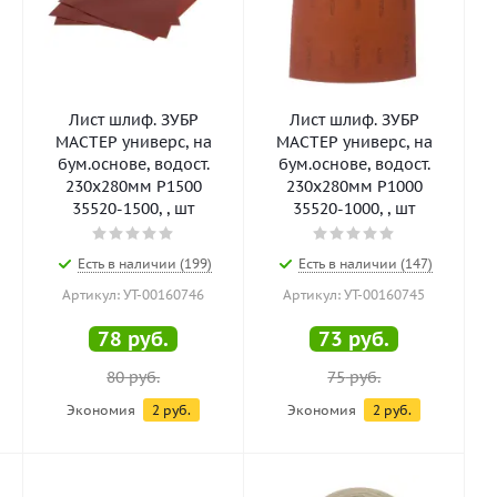
Лист шлиф. ЗУБР
Лист шлиф. ЗУБР
МАСТЕР универс, на
МАСТЕР универс, на
бум.основе, водост.
бум.основе, водост.
230х280мм Р1500
230х280мм Р1000
35520-1500, , шт
35520-1000, , шт
Есть в наличии (199)
Есть в наличии (147)
Артикул: УТ-00160746
Артикул: УТ-00160745
78
руб.
73
руб.
80
руб.
75
руб.
Экономия
2
руб.
Экономия
2
руб.