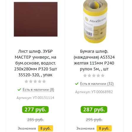
а
Лист шлиф. ЗУБР
Бумага шлиф.
МАСТЕР универс, на
(наждачная) AS3324
бум.основе, водост.
желтая 115мм Р240
230х280мм Р320 5шт
рулон 5м, , шт
35520-320, , упак
Есть в наличии (32)
Есть в наличии (8)
Артикул: УТ-00068982
Артикул: УТ-00151114
277
руб.
287
руб.
285
руб.
295
руб.
Экономия
8
руб.
Экономия
8
руб.