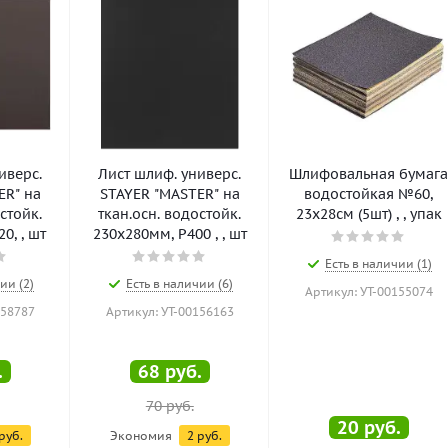
иверс.
Лист шлиф. универс.
Шлифовальная бумаг
ER" на
STAYER "MASTER" на
водостойкая №60,
стойк.
ткан.осн. водостойк.
23х28см (5шт) , , упак
0, , шт
230х280мм, Р400 , , шт
Есть в наличии (1)
ии (2)
Есть в наличии (6)
Артикул: УТ-00155074
158787
Артикул: УТ-00156163
.
68
руб.
70
руб.
20
руб.
руб.
Экономия
2
руб.