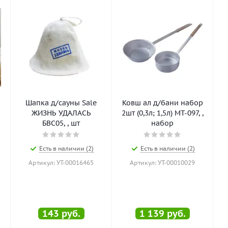
Шапка д/сауны Sale
Ковш ал д/бани набор
ЖИЗНЬ УДАЛАСЬ
2шт (0,3л; 1,5л) МТ-097, ,
БВС05, , шт
набор
Есть в наличии (2)
Есть в наличии (2)
Артикул: УТ-00016465
Артикул: УТ-00010029
143
руб.
1 139
руб.