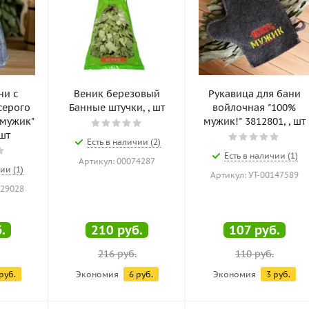
ни с
Веник березовый
Рукавица для бани
серого
Банные штучки, , шт
войлочная "100%
 мужик"
мужик!" 3812801, , шт
 шт
Есть в наличии (2)
Есть в наличии (1)
Артикул: 00074287
ии (1)
Артикул: УТ-00147589
129028
.
210
руб.
107
руб.
216
руб.
110
руб.
руб.
Экономия
6
руб.
Экономия
3
руб.