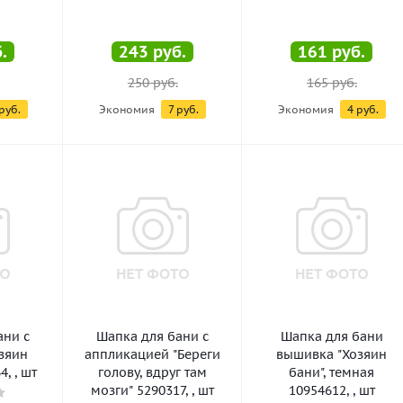
.
243
руб.
161
руб.
250
руб.
165
руб.
руб.
Экономия
7
руб.
Экономия
4
руб.
ани с
Шапка для бани с
Шапка для бани
зяин
аппликацией "Береги
вышивка "Хозяин
, , шт
голову, вдруг там
бани", темная
мозги" 5290317, , шт
10954612, , шт