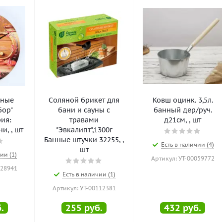
нные
Соляной брикет для
Ковш оцинк. 3,5л.
бор"
бани и сауны с
банный дер/руч.
рия:
травами
д21см, , шт
и, , шт
"Эвкалипт",1300г
Банные штучки 32255, ,
Есть в наличии (4)
шт
ии (1)
Артикул: УТ-00059772
128941
Есть в наличии (1)
Артикул: УТ-00112381
.
255
руб.
432
руб.