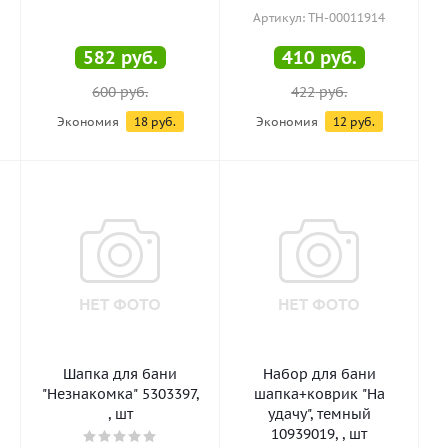
Артикул: ТН-00011914
582
руб.
410
руб.
600
руб.
422
руб.
Экономия
18
руб.
Экономия
12
руб.
Шапка для бани
Набор для бани
"Незнакомка" 5303397,
шапка+коврик "На
, шт
удачу", темный
10939019, , шт