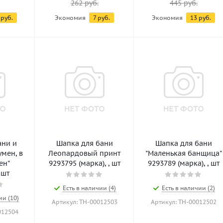
262
руб.
445
руб.
руб.
Экономия
7
руб.
Экономия
13
руб.
ани и
Шапка для бани
Шапка для бани
умен, в
Леопардовый принт
"Маленькая банщица"
ен"
9293795 (марка), , шт
9293789 (марка), , шт
 шт
Есть в наличии (4)
Есть в наличии (2)
ии (10)
Артикул: ТН-00012503
Артикул: ТН-00012502
012504