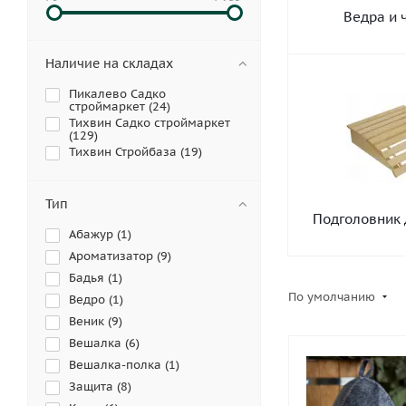
Ведра и 
Наличие на складах
Пикалево Садко
строймаркет (
24
)
Тихвин Садко строймаркет
(
129
)
Тихвин Стройбаза (
19
)
Тип
Подголовник
Абажур (
1
)
Ароматизатор (
9
)
Бадья (
1
)
По умолчанию
Ведро (
1
)
Веник (
9
)
Вешалка (
6
)
Вешалка-полка (
1
)
Защита (
8
)