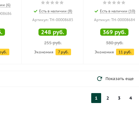
ии (6)
Есть в наличии (8)
Есть в наличии (10)
008686
Артикул: ТН-00008685
Артикул: ТН-00008684
.
248
руб.
369
руб.
255
руб.
380
руб.
руб.
Экономия
7
руб.
Экономия
11
руб.
Показать еще
1
2
3
4