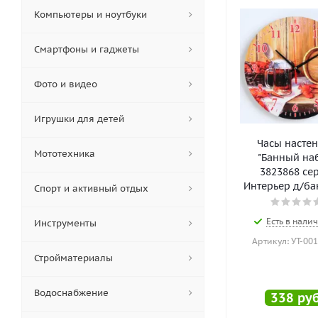
Черпак (
3
)
Компьютеры и ноутбуки
Шайка (
1
)
Шапка (
25
)
Смартфоны и гаджеты
Этажерка (
3
)
Эфирное (
6
)
Фото и видео
Игрушки для детей
Часы насте
Мототехника
"Банный на
3823868 се
Интерьер д/бан
Спорт и активный отдых
Есть в налич
Инструменты
Артикул: УТ-00
Стройматериалы
Водоснабжение
338
руб