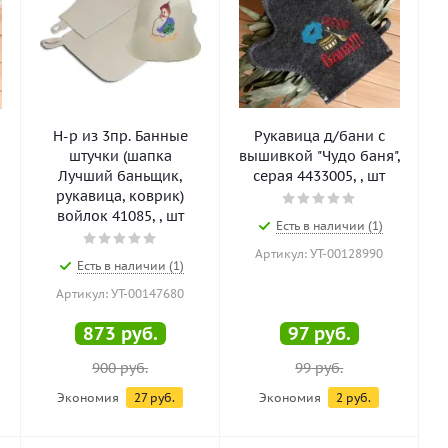
Н-р из 3пр. Банные
Рукавица д/бани с
штучки (шапка
вышивкой "Чудо баня",
Лучший баньщик,
серая 4433005, , шт
рукавица, коврик)
войлок 41085, , шт
Есть в наличии (1)
Артикул: УТ-00128990
Есть в наличии (1)
Артикул: УТ-00147680
873
руб.
97
руб.
900
руб.
99
руб.
Экономия
27
руб.
Экономия
2
руб.