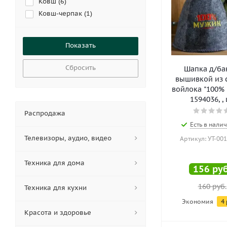
Ковш (
6
)
Ковш-черпак (
1
)
Комод (
1
)
Масло (
10
)
Н-р (
1
)
Набор (
18
)
Сбросить
Шапка д/ба
Настой (
5
)
вышивкой из 
Панно (
1
)
войлока "100%
Подголовник (
4
)
1594036, ,
Подушка (
1
)
Распродажа
Полка (
9
)
Есть в налич
Полочка (
1
)
Телевизоры, аудио, видео
Артикул: УТ-00
Рукавица (
4
)
Ручка (
3
)
Техника для дома
156
руб
Слани (
1
)
Соляной (
10
)
160
руб.
Техника для кухни
Стеллаж (
1
)
Экономия
4
Табличка (
12
)
Красота и здоровье
Часы (
2
)