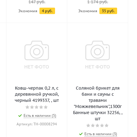
147
руб.
1 174
руб.
Экономия
4
руб.
Экономия
35
руб.
Ковш-черпак 0,2 л, с
Соляной брикет для
деревянной ручкой,
бани и сауны с
черный 4199337, , шт
травами
"Можжевельник",1300г
Банные штучки 32256, ,
Есть в наличии (5)
шт
Артикул: ТН-00008294
Есть в наличии (3)