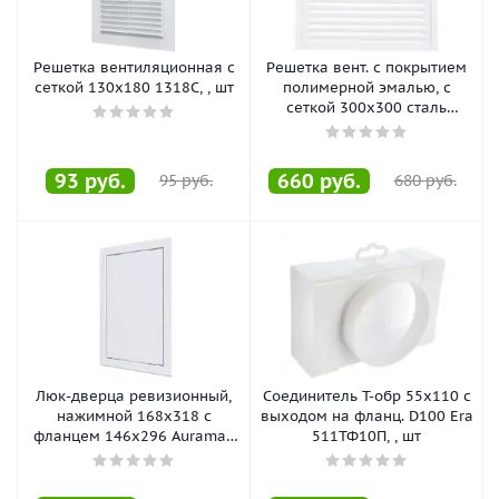
Решетка вентиляционная с
Решетка вент. с покрытием
сеткой 130х180 1318С, , шт
полимерной эмалью, с
сеткой 300х300 сталь
3030МЭ, , шт
93
руб.
660
руб.
95
руб.
680
руб.
Люк-дверца ревизионный,
Соединитель Т-обр 55х110 с
нажимной 168х318 с
выходом на фланц. D100 Era
фланцем 146х296 Auramax
511ТФ10П, , шт
AD1530, , шт