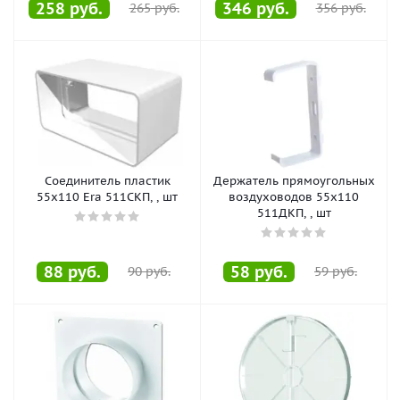
258
руб.
346
руб.
265
руб.
356
руб.
Соединитель пластик
Держатель прямоугольных
55х110 Era 511СКП, , шт
воздуховодов 55х110
511ДКП, , шт
88
руб.
58
руб.
90
руб.
59
руб.