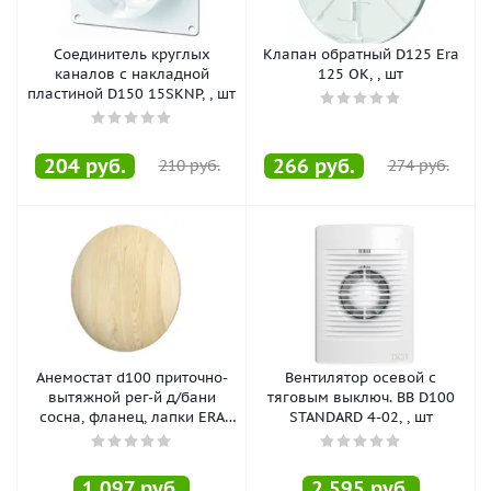
Соединитель круглых
Клапан обратный D125 Era
каналов с накладной
125 OK, , шт
пластиной D150 15SKNP, , шт
204
руб.
266
руб.
210
руб.
274
руб.
Анемостат d100 приточно-
Вентилятор осевой с
вытяжной рег-й д/бани
тяговым выключ. ВВ D100
сосна, фланец, лапки ERA
STANDARD 4-02, , шт
10DW Pine MS, , шт
1 097
руб.
2 595
руб.