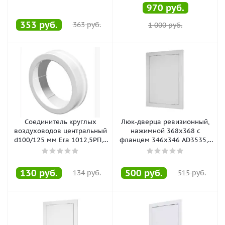
970
руб.
353
руб.
363
руб.
1 000
руб.
Соединитель круглых
Люк-дверца ревизионный,
воздуховодов центральный
нажимной 368х368 с
d100/125 мм Era 1012,5РП, ,
фланцем 346х346 AD3535, ,
шт
шт
130
руб.
500
руб.
134
руб.
515
руб.