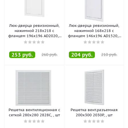
Люк-дверца ревизионный,
Люк-дверца ревизионный,
нажимной 218х218 с
нажимной 168х218 с
фланцем 196х196 AD2020, ,
фланцем 146х196 AD1520, ,
шт
шт
253
руб.
204
руб.
260
руб.
210
руб.
Решетка вентиляционная с
Решетка вент.разъемная
сеткой 280х280 2828С, , шт
200х300 2030Р, , шт