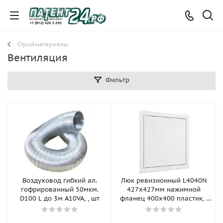
Стройматериалы
Вентиляция
Фильтр
Воздуховод гибкий ал.
Люк ревизионный L4040N
гофрированный 50мкм.
427х427мм нажимной
D100 L до 3м A10VA, , шт
фланец 400х400 пластик, ,
шт