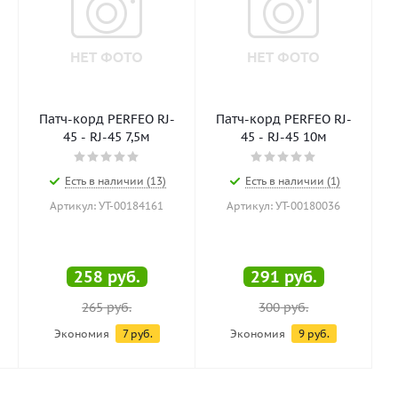
Патч-корд PERFEO RJ-
Патч-корд PERFEO RJ-
45 - RJ-45 7,5м
45 - RJ-45 10м
Есть в наличии (13)
Есть в наличии (1)
Артикул: УТ-00184161
Артикул: УТ-00180036
258
руб.
291
руб.
265
руб.
300
руб.
Экономия
7
руб.
Экономия
9
руб.