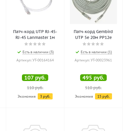
Патч-корд UTP RJ-45-
Патч-корд Gembird
RJ-45 Lanmaster 1м
UTP 5e 20м PP12e
Есть в наличии (3)
Есть в наличии (1)
Артикул: УТ-00164164
Артикул: УТ-00023961
107
руб.
495
руб.
110
руб.
510
руб.
Экономия
3
руб.
Экономия
15
руб.