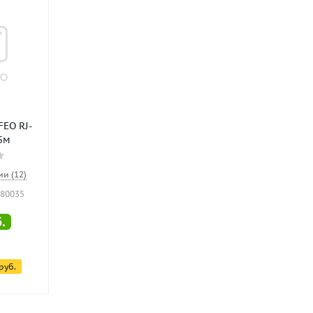
FEO RJ-
 5м
ии (12)
180035
.
руб.