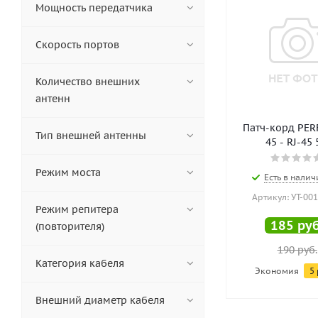
Мощность передатчика
Скорость портов
Количество внешних
антенн
Патч-корд PER
Тип внешней антенны
45 - RJ-45
Режим моста
Есть в налич
Артикул: УТ-00
Режим репитера
185
руб
(повторителя)
190
руб.
Категория кабеля
Экономия
5
Внешний диаметр кабеля