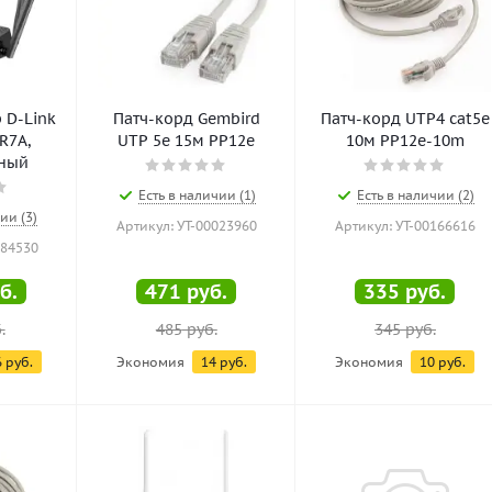
 D-Link
Патч-корд Gembird
Патч-корд UTP4 cat5e
R7A,
UTP 5e 15м PP12e
10м PP12e-10m
рный
Есть в наличии (1)
Есть в наличии (2)
ии (3)
Артикул: УТ-00023960
Артикул: УТ-00166616
184530
б.
471
руб.
335
руб.
.
485
руб.
345
руб.
6
руб.
Экономия
14
руб.
Экономия
10
руб.