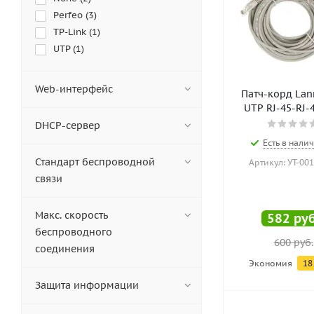
Perfeo (
3
)
TP-Link (
1
)
UTP (
1
)
Web-интерфейс
Патч-корд Lan
UTP RJ-45-RJ-
DHCP-сервер
Есть в налич
Стандарт беспроводной
Артикул: УТ-00
связи
Макс. скорость
582
руб
беспроводного
600
руб.
соединения
Экономия
18
Защита информации