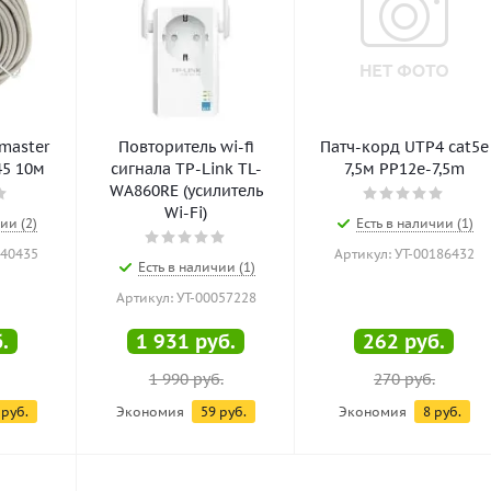
master
Повторитель wi-fi
Патч-корд UTP4 cat5e
45 10м
сигнала TP-Link TL-
7,5м PP12e-7,5m
WA860RE (усилитель
Wi-Fi)
ии (2)
Есть в наличии (1)
140435
Артикул: УТ-00186432
Есть в наличии (1)
Артикул: УТ-00057228
.
1 931
руб.
262
руб.
1 990
руб.
270
руб.
руб.
Экономия
59
руб.
Экономия
8
руб.