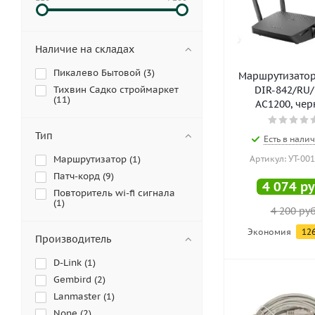
Наличие на складах
Пикалево Бытовой (
3
)
Маршрутизатор
Тихвин Садко строймаркет
DIR-842/RU/
(
11
)
AC1200, че
Тип
Есть в налич
Маршрутизатор (
1
)
Артикул: УТ-00
Патч-корд (
9
)
4 074
ру
Повторитель wi-fi сигнала
(
1
)
4 200
руб
Экономия
12
Производитель
D-Link (
1
)
Gembird (
2
)
Lanmaster (
1
)
None (
2
)