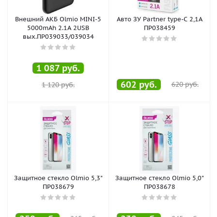
Внешний АКБ Olmio MINI-5
Авто ЗУ Partner type-С 2,1А
5000mAh 2.1A 2USB
ПР038459
вых.ПР039033/039034
1 087
руб.
602
руб.
620
руб.
1 120
руб.
Защитное стекло Olmio 5,3"
Защитное стекло Olmio 5,0"
ПР038679
ПР038678