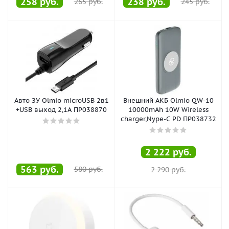
258
руб.
238
руб.
265
руб.
245
руб.
Авто ЗУ Olmio microUSB 2в1
Внешний АКБ Olmio QW-10
+USB выход 2,1А ПР038870
10000mAh 10W Wireless
charger,Nype-C PD ПР038732
2 222
руб.
563
руб.
580
руб.
2 290
руб.