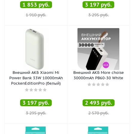
1 853
руб.
3 197
руб.
1 910
руб.
3 295
руб.
Внешний АКБ Xiaomi Mi
Внешний АКБ More choise
Power Bank 33W 10000mAh
30000mAh PB60-30 White
PockenEditionPro (белый)
3 197
руб.
2 493
руб.
3 295
руб.
2 570
руб.