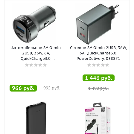
Автомобильное ЗУ Olmio
Сетевое ЗУ Olmio 2USB, 36W,
2USB, 36W, 6A,
6A, QuickCharge3.0,
QuickCharge3.0,
PowerDelivery, 038871
PowerDelivery, 040231
1 446
руб.
966
руб.
995
руб.
1 490
руб.