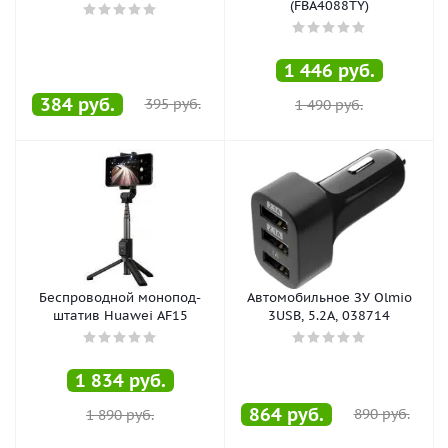
(FBA4088TY)
1 446
руб.
384
руб.
395
руб.
1 490
руб.
Беспроводной монопод-
Автомобильное ЗУ Olmio
штатив Huawei AF15
3USB, 5.2A, 038714
1 834
руб.
864
руб.
890
руб.
1 890
руб.