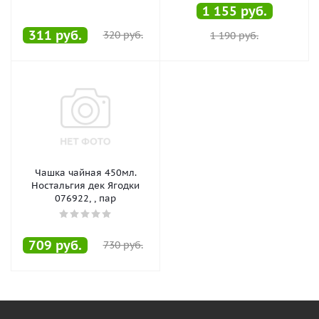
1 155
руб.
311
руб.
320
руб.
1 190
руб.
Чашка чайная 450мл.
Ностальгия дек Ягодки
076922, , пар
709
руб.
730
руб.