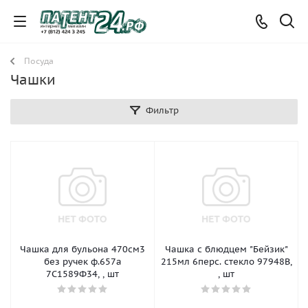
Посуда
Чашки
Фильтр
Чашка для бульона 470см3
Чашка с блюдцем "Бейзик"
без ручек ф.657а
215мл 6перс. стекло 97948В,
7С1589Ф34, , шт
, шт