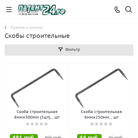
Крепеж и метизы
Скобы строительные
Фильтр
Скоба строительная
Скоба строительная
8ммх300мм (5шт), , шт
8ммх250мм, , шт
481
руб.
44
руб.
495
руб.
45
руб.