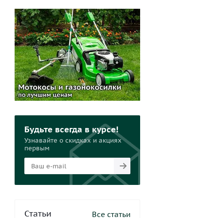
Мантоварки
Термокружки
Жаровни
Бокалы и наборы
Соковыжималки ручные
Гусятница
Скороварки
Контейнеры
Будьте всегда в курсе!
Узнавайте о скидках и акциях
первым
Статьи
Все статьи