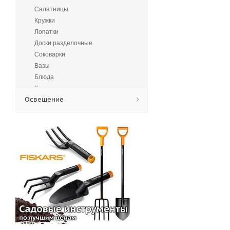
Салатницы
Кружки
Лопатки
Доски разделочные
Соковарки
Вазы
Блюда
Казаны
Освещение
Пельменицы
Термосы
Крючки
Кофейники
Горшки
Измельчители кухонные
Вилки
Конфетницы
Фруктовницы
Чашки
Графины
Стаканы