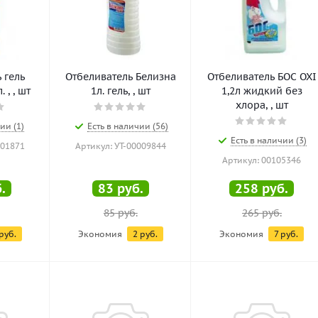
 гель
Отбеливатель Белизна
Отбеливатель БОС OXI
 , , шт
1л. гель, , шт
1,2л жидкий без
хлора, , шт
ии (1)
Есть в наличии (56)
Есть в наличии (3)
001871
Артикул: УТ-00009844
Артикул: 00105346
.
83
руб.
258
руб.
85
руб.
265
руб.
руб.
Экономия
2
руб.
Экономия
7
руб.