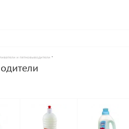
ливатели и пятновыводители
водители