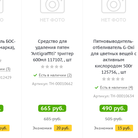
ль БОС-
Средство для
Пятновыводитель-
(марка),
удаления пятен
отбеливатель G-Oxi
"Antigraffiti" триггер
для цветных вещей с
600мл 117107, , шт
активным
кислородом 500г
ии (3)
125756, , шт
Есть в наличии (2)
012429
Артикул: ТН-00010662
Есть в наличии (4)
Артикул: ТН-00010634
.
665
руб.
490
руб.
685
руб.
505
руб.
руб.
Экономия
20
руб.
Экономия
15
руб.