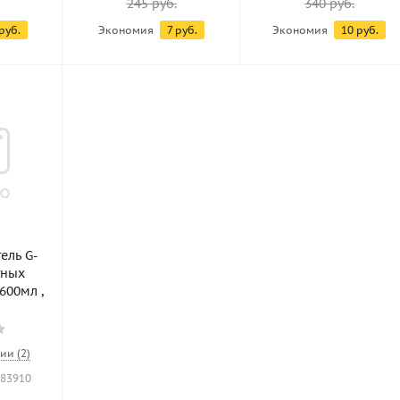
245
руб.
340
руб.
руб.
Экономия
7
руб.
Экономия
10
руб.
ель G-
тных
600мл ,
ии (2)
183910