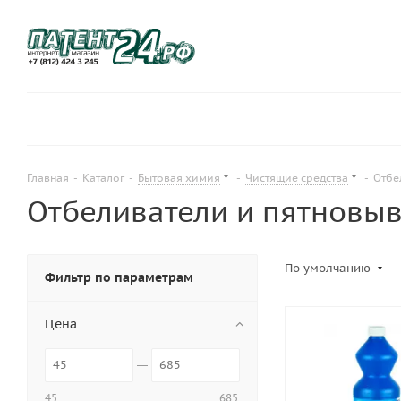
Главная
-
Каталог
-
Бытовая химия
-
Чистящие средства
-
Отбе
Отбеливатели и пятновы
По умолчанию
Фильтр по параметрам
Цена
45
685