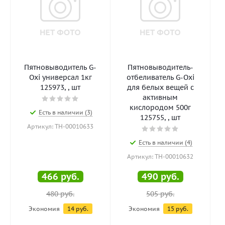
Пятновыводитель G-
Пятновыводитель-
Oxi универсал 1кг
отбеливатель G-Oxi
125973, , шт
для белых вещей с
активным
кислородом 500г
Есть в наличии (3)
125755, , шт
Артикул: ТН-00010633
Есть в наличии (4)
Артикул: ТН-00010632
466
руб.
490
руб.
480
руб.
505
руб.
Экономия
14
руб.
Экономия
15
руб.