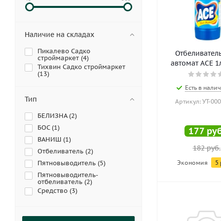
Наличие на складах
Пикалево Садко
Отбеливатель
строймаркет (
4
)
автомат ACE 1л.
Тихвин Садко строймаркет
(
13
)
Есть в налич
Тип
Артикул: УТ-00
БЕЛИЗНА (
2
)
БОС (
1
)
177
руб
ВАНИШ (
1
)
182
руб.
Отбеливатель (
2
)
Пятновыводитель (
5
)
Экономия
5
Пятновыводитель-
отбеливатель (
2
)
Средство (
3
)