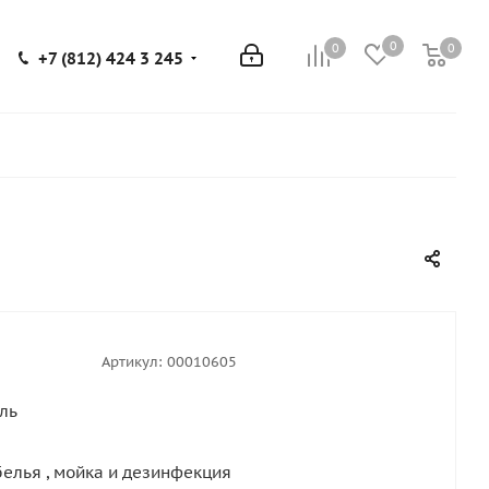
0
0
0
0
+7 (812) 424 3 245
Артикул:
00010605
ль
белья , мойка и дезинфекция