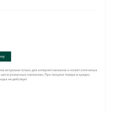
ая бутылка
ортном коробе: 15 шт.
оссия
ину
на актуальна только для интернет-магазина и может отличаться
 цен в розничных магазинах. При покупке товара в кредит,
идка не действует