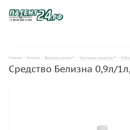
Главная
-
Каталог
-
Бытовая химия
-
Чистящие средства
-
Отбе
Средство Белизна 0,9л/1л,