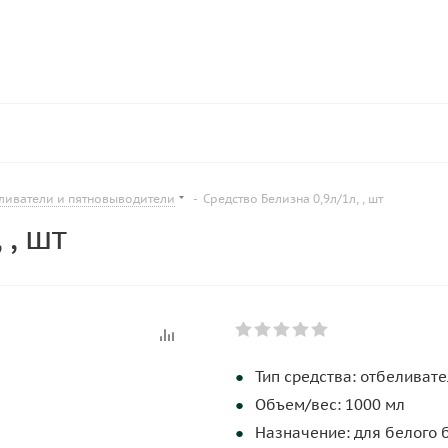
ливатели и пятновыводители
-
Средство Белизна 0,9л/1л, , шт
 , шт
Тип средства: отбеливате
Объем/вес: 1000 мл
Назначение: для белого 