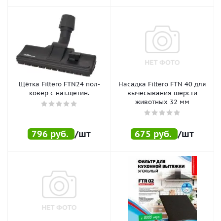
Щётка Filtero FTN24 пол-
Насадка Filtero FTN 40 для
ковер с нат.щетин.
вычесывания шерсти
животных 32 мм
796
руб.
/шт
675
руб.
/шт