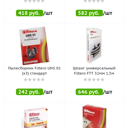
418
руб.
/шт
582
руб.
/шт
Пылесборник Filtero UNS 01
Шланг универсальный
(х3) стандарт
Filtero FTT 32мм 1,5м
242
руб.
/шт
646
руб.
/шт