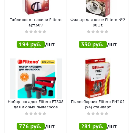
Таблетки от накипи Filtero
Фильтр для кофе Filtero №2
арт.609
80шт.
194
руб.
/шт
330
руб.
/шт
Набор насадок Filtero FTS08
Пылесборник Filtero PHI 02
для любых пылесосов
(x4) стандарт
776
руб.
/шт
281
руб.
/шт