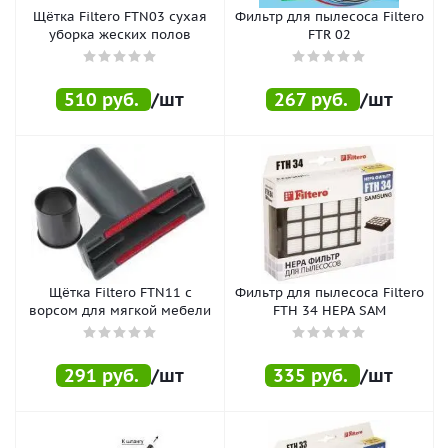
Щётка Filtero FTN03 сухая
Фильтр для пылесоса Filtero
уборка жеских полов
FTR 02
510
руб.
/шт
267
руб.
/шт
Щётка Filtero FTN11 с
Фильтр для пылесоса Filtero
ворсом для мягкой мебели
FTH 34 HEPA SAM
291
руб.
/шт
335
руб.
/шт