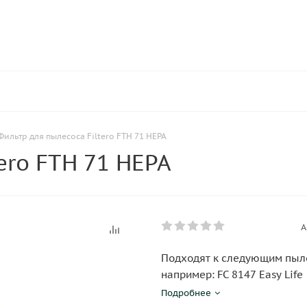
Фильтр для пылесоса Filtero FTH 71 HEPA
ero FTH 71 HEPA
А
Подходят к следующим пылесо
например: FC 8147 Easy Life
Подробнее