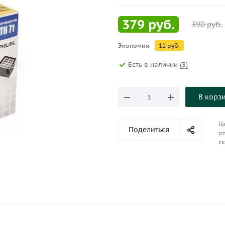
379
руб.
390
руб.
Экономия
11
руб.
Есть в наличии
(3)
В корз
Це
Поделиться
от
ск