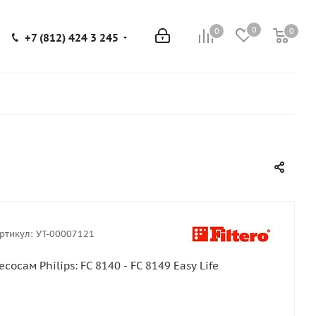
0
0
0
0
+7 (812) 424 3 245
ртикул:
УТ-00007121
сам Philips: FC 8140 - FC 8149 Easy Life