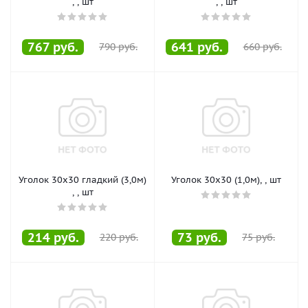
, , шт
, , шт
767
руб.
641
руб.
790
руб.
660
руб.
Уголок 30х30 гладкий (3,0м)
Уголок 30х30 (1,0м), , шт
, , шт
214
руб.
73
руб.
220
руб.
75
руб.