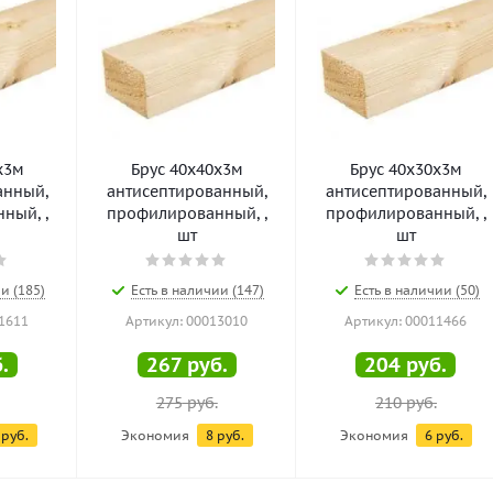
х3м
Брус 40х40х3м
Брус 40х30х3м
анный,
антисептированный,
антисептированный,
ный, ,
профилированный, ,
профилированный, ,
шт
шт
и (185)
Есть в наличии (147)
Есть в наличии (50)
1611
Артикул: 00013010
Артикул: 00011466
.
267
руб.
204
руб.
275
руб.
210
руб.
руб.
Экономия
8
руб.
Экономия
6
руб.