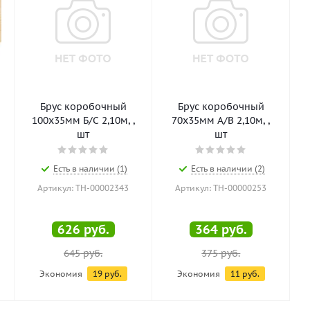
Брус коробочный
Брус коробочный
100х35мм Б/С 2,10м, ,
70х35мм А/В 2,10м, ,
шт
шт
Есть в наличии (1)
Есть в наличии (2)
Артикул: ТН-00002343
Артикул: ТН-00000253
626
руб.
364
руб.
645
руб.
375
руб.
Экономия
19
руб.
Экономия
11
руб.