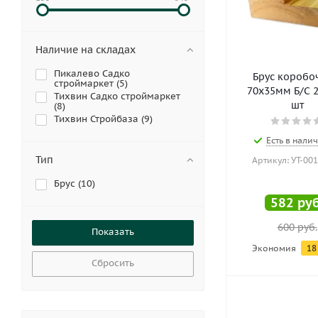
Наличие на складах
Пикалево Садко
Брус коробо
строймаркет (
5
)
70х35мм Б/С 2,
Тихвин Садко строймаркет
шт
(
8
)
Тихвин Стройбаза (
9
)
Есть в налич
Тип
Артикул: УТ-00
Брус (
10
)
582
руб
600
руб.
Экономия
18
Сбросить