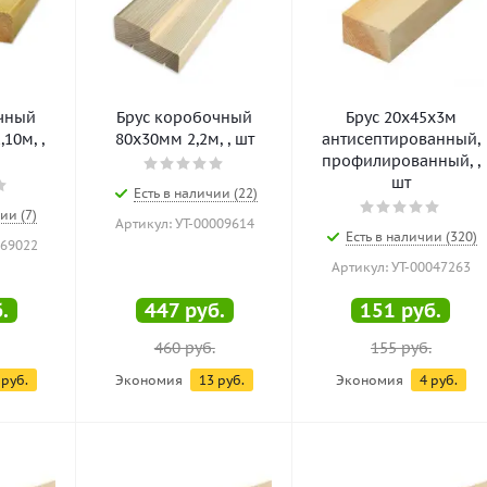
чный
Брус коробочный
Брус 20х45х3м
10м, ,
80х30мм 2,2м, , шт
антисептированный,
профилированный, ,
шт
Есть в наличии (22)
ии (7)
Артикул: УТ-00009614
Есть в наличии (320)
169022
Артикул: УТ-00047263
.
447
руб.
151
руб.
460
руб.
155
руб.
руб.
Экономия
13
руб.
Экономия
4
руб.