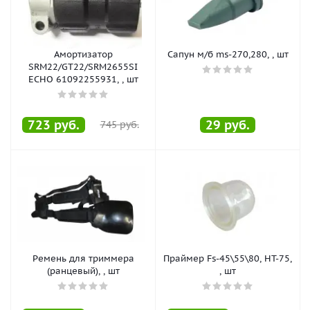
Амортизатор
Сапун м/б ms-270,280, , шт
SRM22/GT22/SRM2655SI
ECHO 61092255931, , шт
723
руб.
29
руб.
745
руб.
Ремень для триммера
Праймер Fs-45\55\80, HT-75,
(ранцевый), , шт
, шт