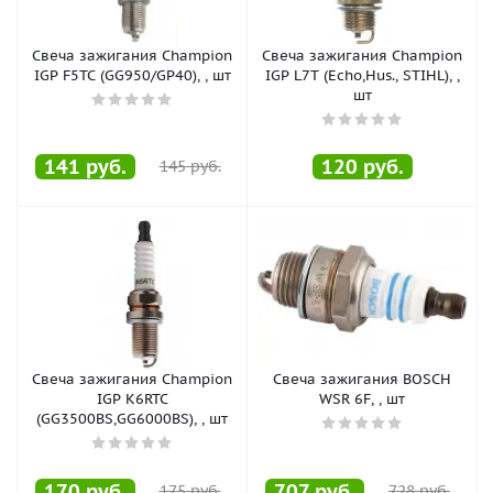
Свеча зажигания Champion
Свеча зажигания Champion
IGP F5TC (GG950/GP40), , шт
IGP L7T (Echo,Hus., STIHL), ,
шт
141
руб.
120
руб.
145
руб.
Свеча зажигания Champion
Свеча зажигания BOSCH
IGP K6RTC
WSR 6F, , шт
(GG3500BS,GG6000BS), , шт
170
руб.
707
руб.
175
руб.
728
руб.