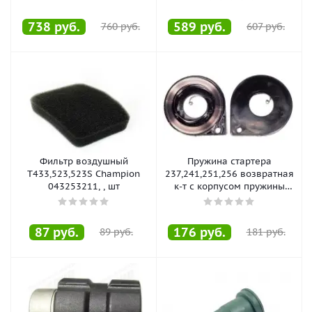
738
руб.
589
руб.
760
руб.
607
руб.
Фильтр воздушный
Пружина стартера
T433,523,523S Champion
237,241,251,256 возвратная
043253211, , шт
к-т с корпусом пружины
CHAMPION , , шт
87
руб.
176
руб.
89
руб.
181
руб.