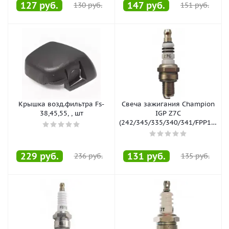
127
руб.
147
руб.
130
руб.
151
руб.
Крышка возд.фильтра Fs-
Свеча зажигания Champion
38,45,55, , шт
IGP Z7C
(242/345/335/340/341/FPP10A/T3
, шт
229
руб.
131
руб.
236
руб.
135
руб.