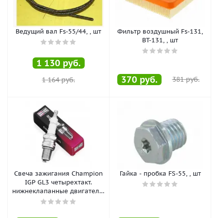
Ведущий вал Fs-55/44, , шт
Фильтр воздушный Fs-131,
BT-131, , шт
1 130
руб.
370
руб.
381
руб.
1 164
руб.
Свеча зажигания Champion
Гайка - пробка FS-55, , шт
IGP GL3 четырехтакт.
нижнеклапанные двигатели,
, шт