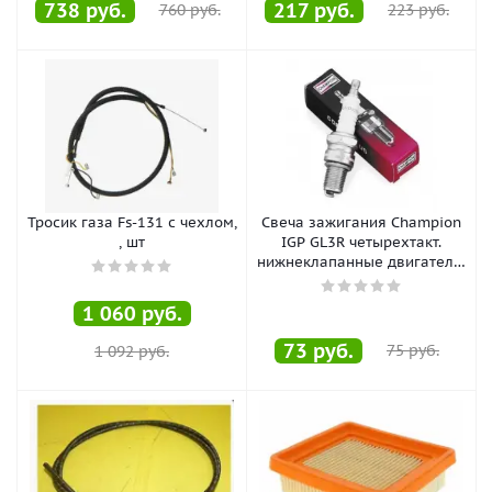
738
руб.
217
руб.
760
руб.
223
руб.
Тросик газа Fs-131 c чехлом,
Свеча зажигания Champion
, шт
IGP GL3R четырехтакт.
нижнеклапанные двигатели,
, шт
1 060
руб.
73
руб.
75
руб.
1 092
руб.