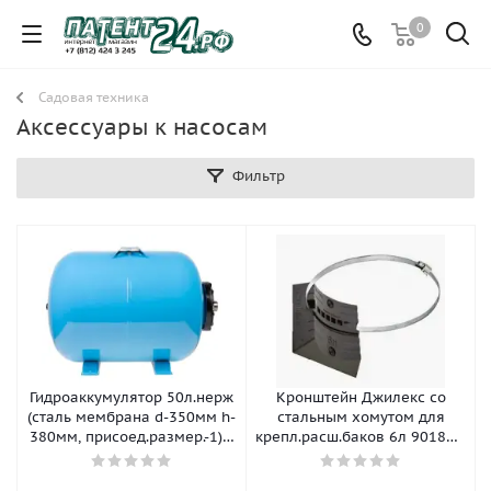
0
Садовая техника
Аксессуары к насосам
Фильтр
Гидроаккумулятор 50л.нерж
Кронштейн Джилекс со
(сталь мембрана d-350мм h-
стальным хомутом для
380мм, присоед.размер.-1), ,
крепл.расш.баков 6л 9018d, ,
шт
шт