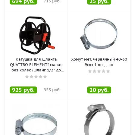
694
руб.
25
руб.
715
руб.
Катушка для шланга
Хомут мет. червячный 40-60
QUATTRO ELEMENTI малая
9мм 1 шт , , шт
без колес (шланг 1/2" до
25м, 3/4 до 15м), , шт
925
руб.
20
руб.
953
руб.