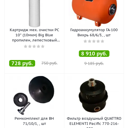
Картридж мех. очистки PC
Гидроаккумулятор ГА-100
10" (10мкм) Big Blue
Вихрь 68/6/3, , шт
пропилен, лепестковый
1/20, , шт
8 910
руб.
728
руб.
750
руб.
9 185
руб.
Ремкомплект для ВН
Фильтр воздушный QUATTRO
71/10/1, , шт
ELEMENTI Pacific 770-216-