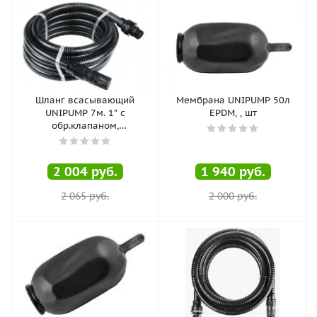
Шланг всасывающий
Мембрана UNIPUMP 50л
UNIPUMP 7м. 1" с
EPDM, , шт
обр.клапаном,
армированный, , шт
2 004
руб.
1 940
руб.
2 065
руб.
2 000
руб.