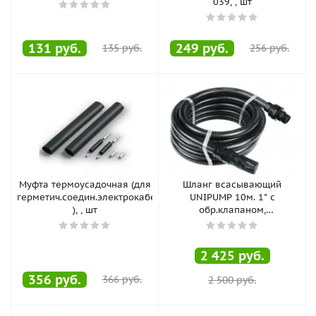
039, , шт
131
руб.
249
руб.
135
руб.
256
руб.
Муфта термоусадочная (для
Шланг всасывающий
герметич.соедин.электрокабеля
UNIPUMP 10м. 1" с
), , шт
обр.клапаном,
армированный, , шт
2 425
руб.
356
руб.
366
руб.
2 500
руб.