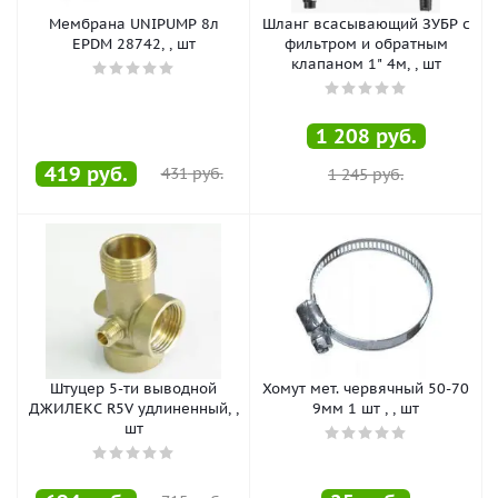
Мембрана UNIPUMP 8л
Шланг всасывающий ЗУБР с
EPDM 28742, , шт
фильтром и обратным
клапаном 1" 4м, , шт
1 208
руб.
419
руб.
431
руб.
1 245
руб.
Штуцер 5-ти выводной
Хомут мет. червячный 50-70
ДЖИЛЕКС R5V удлиненный, ,
9мм 1 шт , , шт
шт