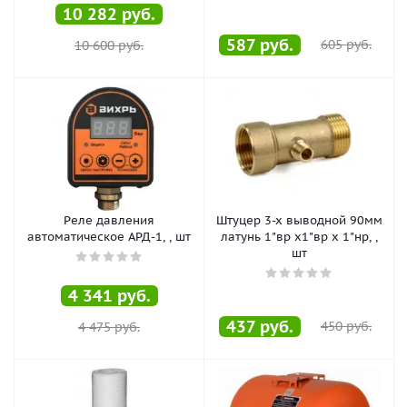
10 282
руб.
587
руб.
605
руб.
10 600
руб.
Реле давления
Штуцер 3-х выводной 90мм
автоматическое АРД-1, , шт
латунь 1"вр х1"вр х 1"нр, ,
шт
4 341
руб.
437
руб.
450
руб.
4 475
руб.