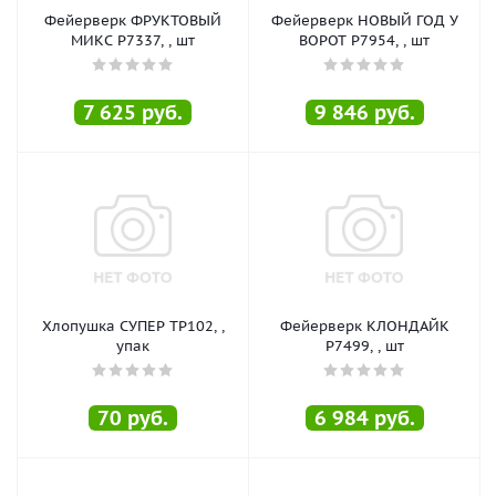
Фейерверк ФРУКТОВЫЙ
Фейерверк НОВЫЙ ГОД У
МИКС Р7337, , шт
ВОРОТ Р7954, , шт
7 625
руб.
9 846
руб.
Хлопушка СУПЕР TP102, ,
Фейерверк КЛОНДАЙК
упак
Р7499, , шт
70
руб.
6 984
руб.