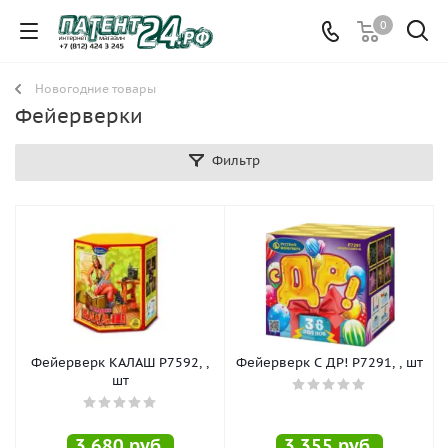
0
Новогодние товары
Фейерверки
Фильтр
Фейерверк КАЛАШ Р7592, ,
Фейерверк С ДР! Р7291, , шт
шт
3 680
руб.
3 355
руб.