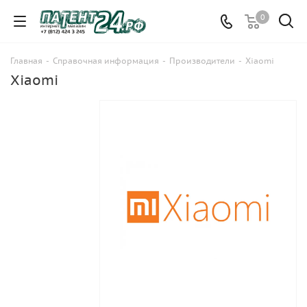
0
Главная
-
Справочная информация
-
Производители
-
Xiaomi
Xiaomi