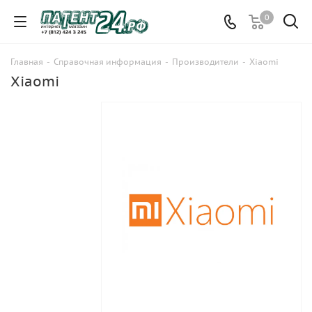
0
Главная
-
Справочная информация
-
Производители
-
Xiaomi
Xiaomi