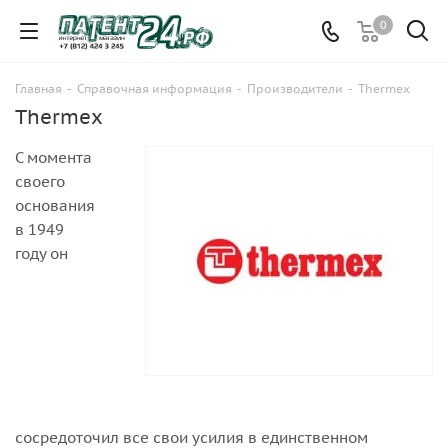
0
Главная
-
Справочная информация
-
Производители
-
Thermex
Thermex
С момента
своего
основания
в 1949
году он
сосредоточил все свои усилия в единственном