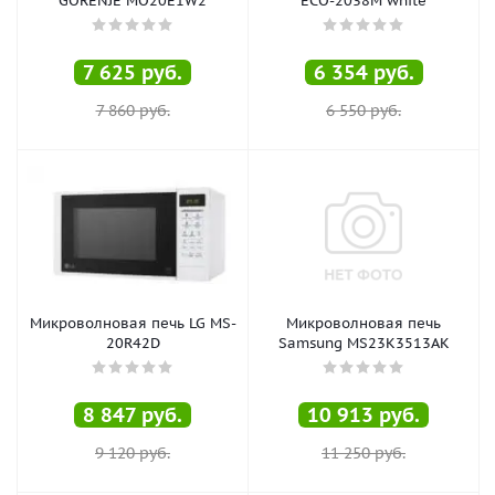
GORENJE MO20E1W2
ECO-2038M white
7 625
руб.
6 354
руб.
7 860
руб.
6 550
руб.
Микроволновая печь LG MS-
Микроволновая печь
20R42D
Samsung MS23K3513AK
8 847
руб.
10 913
руб.
9 120
руб.
11 250
руб.