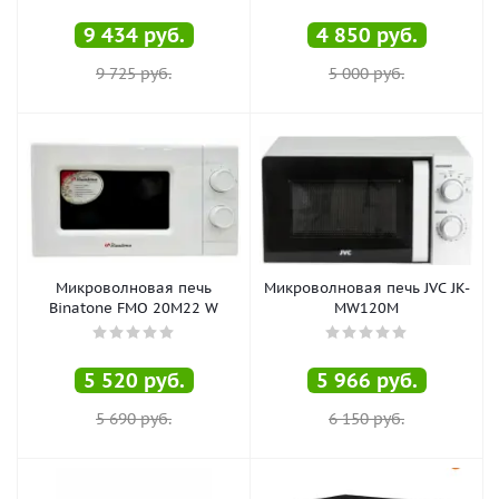
9 434
руб.
4 850
руб.
9 725
руб.
5 000
руб.
Микроволновая печь
Микроволновая печь JVC JK-
Binatone FMO 20M22 W
MW120M
5 520
руб.
5 966
руб.
5 690
руб.
6 150
руб.