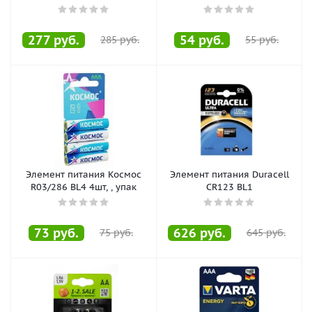
277
руб.
54
руб.
285
руб.
55
руб.
Элемент питания Космос
Элемент питания Duracell
R03/286 BL4 4шт, , упак
CR123 BL1
73
руб.
626
руб.
75
руб.
645
руб.