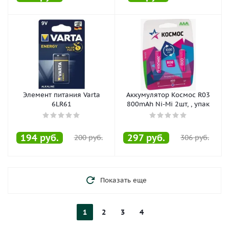
Элемент питания Varta
Аккумулятор Космос R03
6LR61
800mAh Ni-Mi 2шт, , упак
194
руб.
297
руб.
200
руб.
306
руб.
Показать еще
1
2
3
4