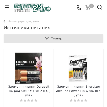
0
Аксессуары для дома
Источники питания
Фильтр
Элемент питания Duracell
Элемент питания Energizer
LR6 (АА) SIMPLY 1,5В 2 шт., ,
Alkaline Power LR03/286 BL4,
упак
, упак