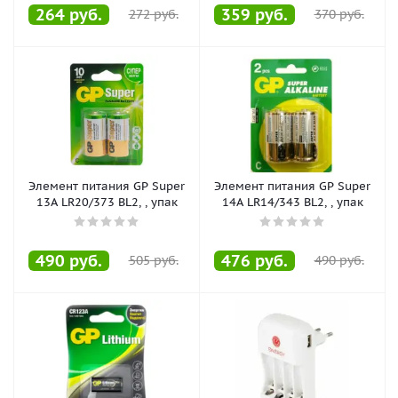
264
руб.
359
руб.
272
руб.
370
руб.
Элемент питания GP Super
Элемент питания GP Super
13A LR20/373 BL2, , упак
14A LR14/343 BL2, , упак
490
руб.
476
руб.
505
руб.
490
руб.