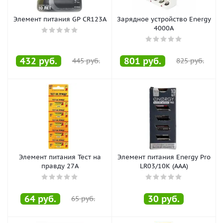
Элемент питания GP CR123A
Зарядное устройство Energy
4000A
432
руб.
801
руб.
445
руб.
825
руб.
Элемент питания Тест на
Элемент питания Energy Pro
правду 27А
LR03/10K (AAA)
64
руб.
30
руб.
65
руб.