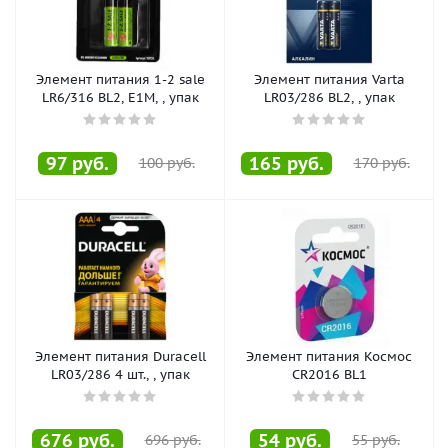
Элемент питания 1-2 sale
Элемент питания Varta
LR6/316 BL2, E1M, , упак
LR03/286 BL2, , упак
97
руб.
165
руб.
100
руб.
170
руб.
Элемент питания Duracell
Элемент питания Космос
LR03/286 4 шт., , упак
CR2016 BL1
676
руб.
54
руб.
696
руб.
55
руб.