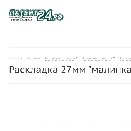
Главная
-
Каталог
-
Стройматериалы
-
Пиломатериалы
-
Раскл
Раскладка 27мм "малинка" 