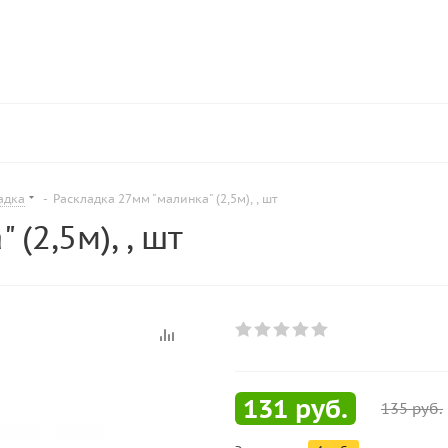
адка
-
Раскладка 27мм "малинка" (2,5м), , шт
(2,5м), , шт
131
руб.
135
руб.