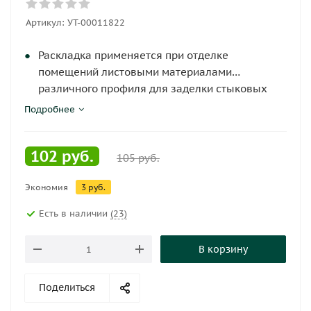
Артикул:
УТ-00011822
Раскладка применяется при отделке
помещений листовыми материалами
различного профиля для заделки стыковых
швов, швов во внутреннем и на внешнем углах
Подробнее
смежных листов, карниза и верха панелей.
102
руб.
105
руб.
Экономия
3
руб.
Есть в наличии
(23)
В корзину
Поделиться