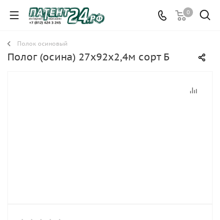
0
Полок осиновый
Полог (осина) 27х92х2,4м сорт Б