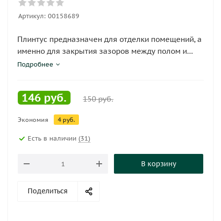
Артикул:
00158689
Плинтус предназначен для отделки помещений, а
именно для закрытия зазоров между полом и
стеной.
Подробнее
146
руб.
150
руб.
Экономия
4
руб.
Есть в наличии
(31)
В корзину
Поделиться