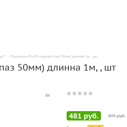
ла
-
Поручень 45х70 гладкий (паз 50мм) длинна 1м, , шт
паз 50мм) длинна 1м, , шт
481
руб.
495
руб.