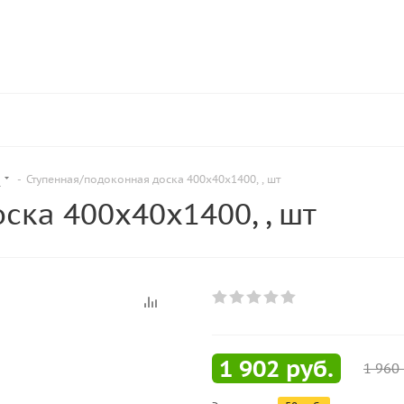
и
-
Ступенная/подоконная доска 400х40х1400, , шт
ска 400х40х1400, , шт
1 902
руб.
1 960