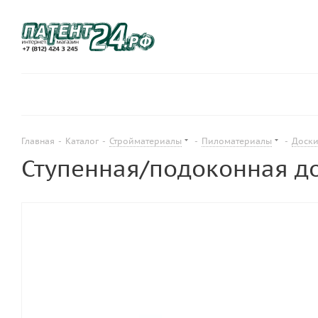
Главная
-
Каталог
-
Стройматериалы
-
Пиломатериалы
-
Доск
Ступенная/подоконная до