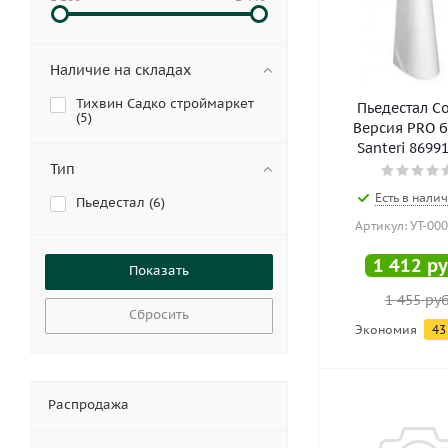
Наличие на складах
Тихвин Садко строймаркет
Пьедестал С
(
5
)
Версия PRO 
Santeri 86991,
Тип
Есть в налич
Пьедестал (
6
)
Артикул: УТ-00
1 412
ру
1 455
руб
Сбросить
Экономия
43
Распродажа