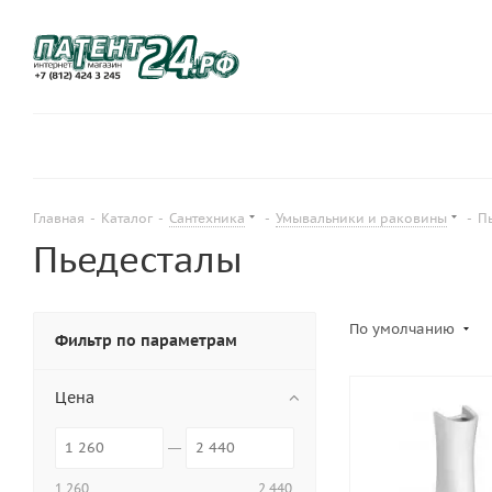
Главная
-
Каталог
-
Сантехника
-
Умывальники и раковины
-
П
Пьедесталы
По умолчанию
Фильтр по параметрам
Цена
1 260
2 440