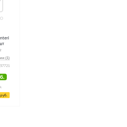
nteri
 шт
ии (1)
137721
б.
.
руб.