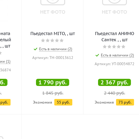
оната
Пьедестал MITO, , шт
Пьедестал АНИМО
белый
Сантек , , шт
 , шт
Есть в наличии (2)
Есть в наличии (2)
Артикул: ТН-00013612
ии (1)
Артикул: УТ-00054872
036874
б.
1 790
руб.
2 367
руб.
.
1 845
руб.
2 440
руб.
руб.
Экономия
55
руб.
Экономия
73
руб.