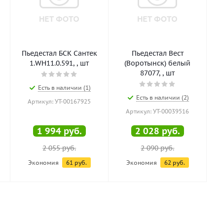
Пьедестал БСК Сантек
Пьедестал Вест
1.WH11.0.591, , шт
(Воротынск) белый
87077, , шт
Есть в наличии (1)
Есть в наличии (2)
Артикул: УТ-00167925
Артикул: УТ-00039516
1 994
руб.
2 028
руб.
2 055
руб.
2 090
руб.
Экономия
61
руб.
Экономия
62
руб.