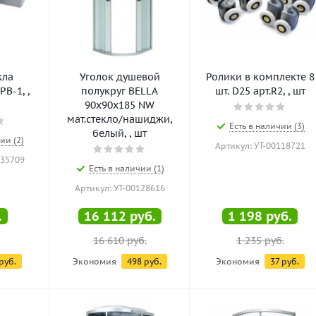
кла
Уголок душевой
Ролики в комплекте 8
В-1, ,
полукруг BELLA
шт. D25 арт.R2, , шт
90х90х185 NW
мат.стекло/нашиджи,
Есть в наличии (3)
белый, , шт
ии (2)
Артикул: УТ-00118721
135709
Есть в наличии (1)
Артикул: УТ-00128616
.
16 112
руб.
1 198
руб.
16 610
руб.
1 235
руб.
руб.
Экономия
498
руб.
Экономия
37
руб.