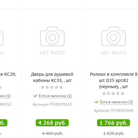
е КС29,
Дверь для душевой
Ролики в комплекте 8
кабины КС33, , шт
шт. D25 арт.R2
(черные), , шт
ии (1)
Есть в наличии (1)
Есть в наличии (2)
006512
Артикул: УТ-00195615
Артикул: УТ-00187640
б.
4 268
руб.
1 766
руб.
.
4 400
руб.
1 820
руб.