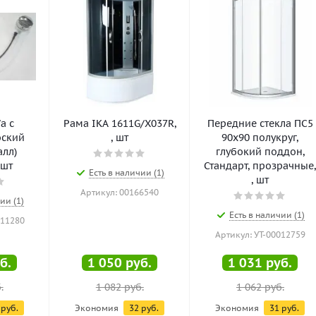
а с
Рама IKA 1611G/X037R,
Передние стекла ПС5
оский
, шт
90х90 полукруг,
алл)
глубокий поддон,
 шт
Стандарт, прозрачные
Есть в наличии (1)
, шт
Артикул: 00166540
ии (1)
Есть в наличии (1)
011280
Артикул: УТ-00012759
б.
1 050
руб.
1 031
руб.
.
1 082
руб.
1 062
руб.
руб.
Экономия
32
руб.
Экономия
31
руб.