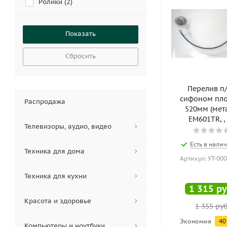
Ролики (
2
)
Ручка (
1
)
стекло (
1
)
Уплотнитель (
2
)
Шторки (
1
)
Сбросить
Экран (
1
)
Перелив п/
сифоном пл
Распродажа
520мм (мет
ЕМ601TR, ,
Телевизоры, аудио, видео
Есть в налич
Техника для дома
Артикул: УТ-00
Техника для кухни
1 315
ру
Красота и здоровье
1 355
руб
Экономия
40
Компьютеры и ноутбуки