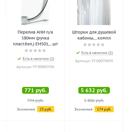
Перелив АНИ п/а
Шторки для душевой
580мм (ручка
кабины, , компл
пласт.бел.) EM501, , шт
Есть в наличии (1)
Есть в наличии (1)
Артикул: УТ-00070459
Артикул: УТ-00085596
771
руб.
5 632
руб.
794
руб.
5 806
руб.
Экономия
23
руб.
Экономия
174
руб.