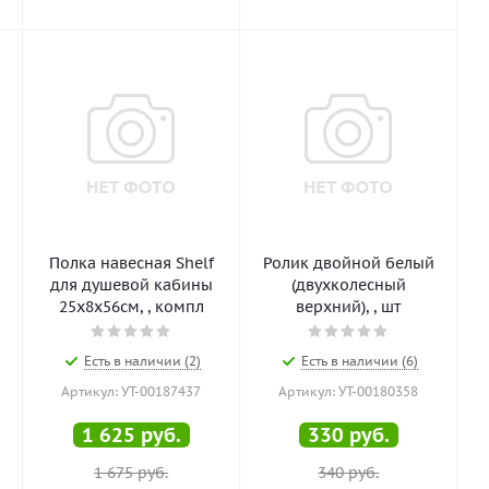
Полка навесная Shelf
Ролик двойной белый
для душевой кабины
(двухколесный
25х8х56см, , компл
верхний), , шт
Есть в наличии (2)
Есть в наличии (6)
Артикул: УТ-00187437
Артикул: УТ-00180358
1 625
руб.
330
руб.
1 675
руб.
340
руб.