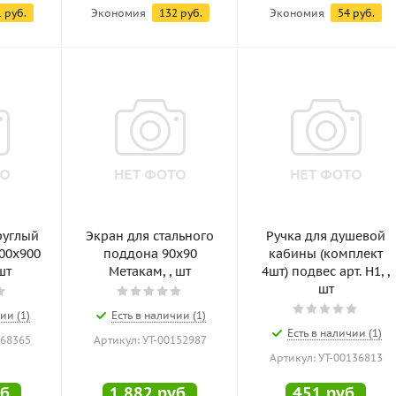
1
руб.
Экономия
132
руб.
Экономия
54
руб.
руглый
Экран для стального
Ручка для душевой
00х900
поддона 90х90
кабины (комплект
 шт
Метакам, , шт
4шт) подвес арт. H1, ,
шт
ии (1)
Есть в наличии (1)
Есть в наличии (1)
168365
Артикул: УТ-00152987
Артикул: УТ-00136813
б.
1 882
руб.
451
руб.