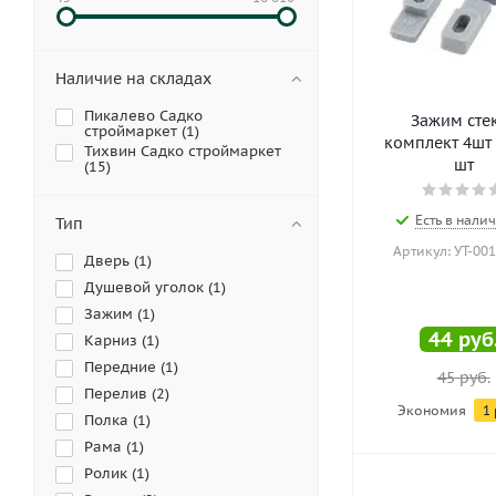
Наличие на складах
Пикалево Садко
Зажим сте
строймаркет (
1
)
комплект 4шт Р
Тихвин Садко строймаркет
шт
(
15
)
Есть в налич
Тип
Артикул: УТ-00
Дверь (
1
)
Душевой уголок (
1
)
Зажим (
1
)
44
руб
Карниз (
1
)
Передние (
1
)
45
руб.
Перелив (
2
)
Экономия
1
Полка (
1
)
Рама (
1
)
Ролик (
1
)