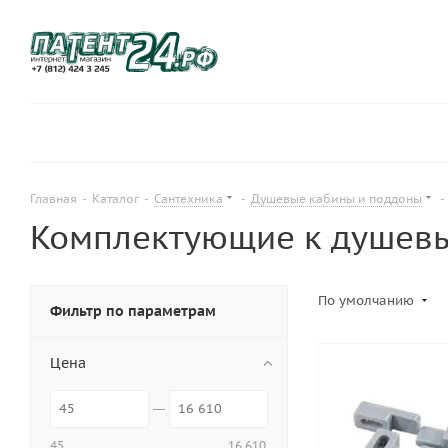
Главная
-
Каталог
-
Сантехника
-
Душевые кабины и поддоны
-
Комплектующие к душев
По умолчанию
Фильтр по параметрам
Цена
45
16 610