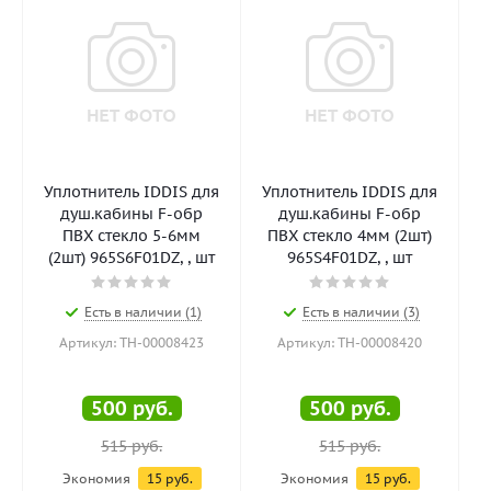
Уплотнитель IDDIS для
Уплотнитель IDDIS для
душ.кабины F-обр
душ.кабины F-обр
ПВХ стекло 5-6мм
ПВХ стекло 4мм (2шт)
,
(2шт) 965S6F01DZ, , шт
965S4F01DZ, , шт
Есть в наличии (1)
Есть в наличии (3)
Артикул: ТН-00008423
Артикул: ТН-00008420
500
руб.
500
руб.
515
руб.
515
руб.
Экономия
15
руб.
Экономия
15
руб.