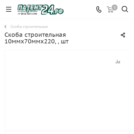
0
Скобы строительные
Скоба строительная
10ммх70ммх220, , шт