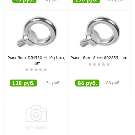
Рым-болт DIN580 М 10 (1шт),
Рым - болт 8 мм 802835, , шт
, шт
128
руб.
86
руб.
131
руб.
88
руб.