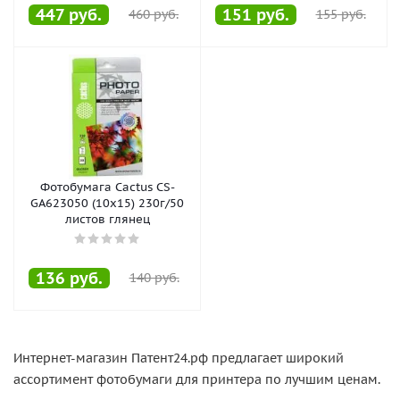
447
руб.
151
руб.
460
руб.
155
руб.
Фотобумага Cactus CS-
GA623050 (10x15) 230г/50
листов глянец
136
руб.
140
руб.
Интернет-магазин Патент24.рф предлагает широкий
ассортимент фотобумаги для принтера по лучшим ценам.