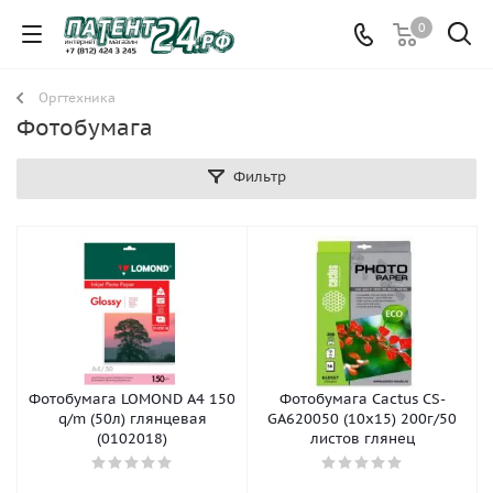
0
Оргтехника
Фотобумага
Фильтр
Фотобумага LOMOND A4 150
Фотобумага Cactus CS-
q/m (50л) глянцевая
GA620050 (10x15) 200г/50
(0102018)
листов глянец