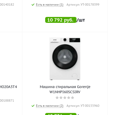
-00140182
Есть в наличии (1)
Артикул: УТ-00178399
10 792
руб.
/шт
MO20A3T4
Машина стиральная Gorenje
W1NHPI60SCSIRV
-00188871
Есть в наличии (2)
Артикул: УТ-00155960