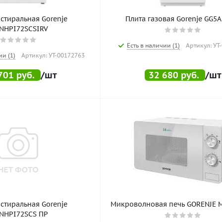
стиральная Gorenje
Плита газовая Gorenje GG5
NHPI72SCSIRV
Есть в наличии (1)
Артикул: УТ
ии (1)
Артикул: УТ-00172763
701
руб.
/шт
32 680
руб.
/шт
стиральная Gorenje
Микроволновая печь GORENJE
NHPI72SCS ПР