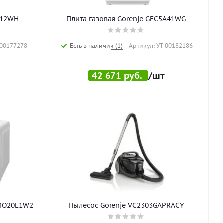
A12WH
Плита газовая Gorenje GEC5A41WG
-00177278
Есть в наличии (1)
Артикул: УТ-00182186
42 671
руб.
/шт
 MO20E1W2
Пылесос Gorenje VC2303GAPRACY