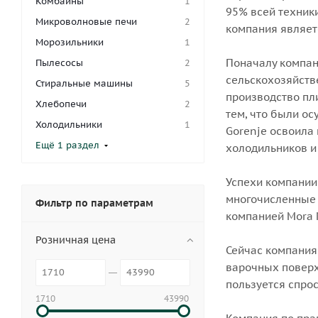
Комбайны
1
95% всей техники
Микроволновые печи
2
компания являет
Морозильники
1
Поначалу компан
Пылесосы
2
сельскохозяйств
Стиральные машины
5
производство пли
Хлебопечи
2
тем, что были о
Холодильники
1
Gorenje освоила
Ещё 1 раздел
холодильников и
Успехи компании 
многочисленные 
Фильтр по параметрам
компанией Mora 
Розничная цена
Сейчас компания
варочных поверх
пользуется спрос
1710
43990