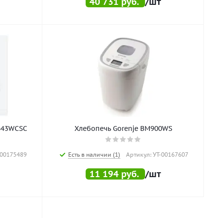
40 731
руб.
/шт
T643WCSC
Хлебопечь Gorenje BM900WS
-00175489
Есть в наличии (1)
Артикул: УТ-00167607
11 194
руб.
/шт