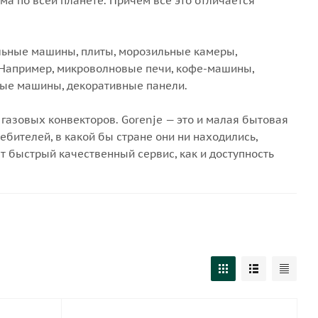
а по всей планете. Причем все это отличается
ильные машины, плиты, морозильные камеры,
. Например, микроволновые печи, кофе-машины,
ные машины, декоративные панели.
 газовых конвекторов. Gorenje — это и малая бытовая
ебителей, в какой бы стране они ни находились,
ят быстрый качественный сервис, как и доступность