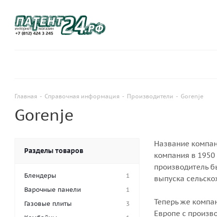
Главная
-
Справочная информация
-
Производители
-
Gorenje
Gorenje
Название компани
Разделы товаров
компания в 1950
производитель бы
Блендеры
1
выпуска сельско
Варочные панели
1
Теперь же компа
Газовые плиты
3
Европе с произв