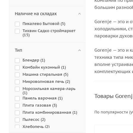
Компания по пра
большим разнооб
Наличие на складах
Gorenje — это и
Пикалево Бытовой (
5
)
холодильники, с
Тихвин Садко строймаркет
(
15
)
пароварки духов
Gorenje — это и 
Тип
техника типа мик
Блендер (
1
)
вполне устраивае
Комбайн кухонный (
1
)
комплектующих и
Машина стиральная (
5
)
Микроволновая печь (
2
)
Морозильная камера-ларь
(
1
)
Товары Gorenj
Панель варочная (
1
)
Плита газовая (
3
)
По популярности (
Плита комбинированная (
1
)
Пылесос (
2
)
Хлебопечь (
2
)