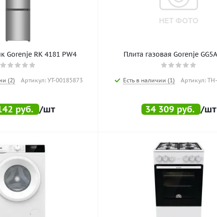
к Gorenje RK 4181 PW4
Плита газовая Gorenje GG5
ии (2)
Артикул: УТ-00185873
Есть в наличии (1)
Артикул: ТН
142
руб.
/шт
34 309
руб.
/шт