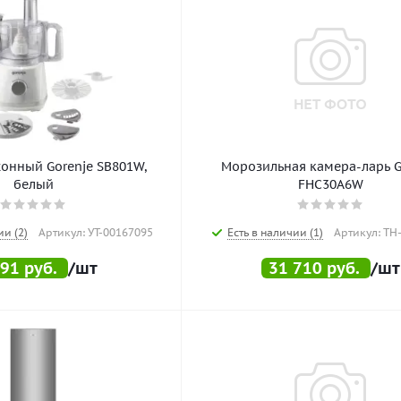
онный Gorenje SB801W,
Морозильная камера-ларь G
белый
FHC30A6W
ии (2)
Артикул: УТ-00167095
Есть в наличии (1)
Артикул: ТН
691
руб.
/шт
31 710
руб.
/шт