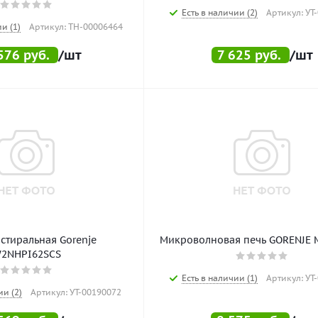
Есть в наличии (2)
Артикул: УТ
и (1)
Артикул: ТН-00006464
576
руб.
/шт
7 625
руб.
/шт
стиральная Gorenje
Микроволновая печь GORENJE 
2NHPI62SCS
Есть в наличии (1)
Артикул: УТ
ии (2)
Артикул: УТ-00190072