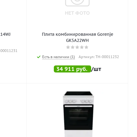
A14WJ
Плита комбинированная Gorenje
GK5A22WH
-00011231
Есть в наличии (1)
Артикул: ТН-00011232
34 911
руб.
/шт