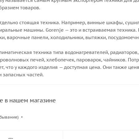
ву называется самым крупным экспортером техники для дом
разием товаров.
 отдельно стоящая техника. Например, винные шкафы, суш
тиральные машины. Gorenje — это и встраиваемая техника
ки, варочные панели, холодильники, вытяжки, посудомоеч
климатическая техника типа водонагревателей, радиаторов,
роволновых печей, хлебопечек, пароварок, чайников. Потр
т, что у каждого изделия — доступная цена. Они также цен
 запасных частей.
e в нашем магазине
убывание)