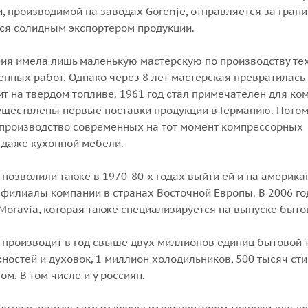
, производимой на заводах Gorenje, отправляется за границ
ся солидным экспортером продукции.
ия имела лишь маленькую мастерскую по производству те
енных работ. Однако через 8 лет мастерская превратилась 
т на твердом топливе. 1961 год стал примечателен для ко
существлены первые поставки продукции в Германию. Пото
 производство современных на тот момент компрессорных
 даже кухонной мебели.
позволили также в 1970-80-х годах выйти ей и на американ
филиалы компании в странах Восточной Европы. В 2006 го
Moravia, которая также специализируется на выпуске быто
 производит в год свыше двух миллионов единиц бытовой те
ностей и духовок, 1 миллион холодильников, 500 тысяч ст
ом. В том числе и у россиян.