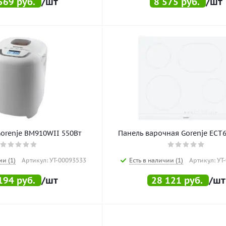
569
руб.
/шт
8 575
руб.
/шт
orenje BM910WII 550Вт
Панель варочная Gorenje EC
ии (1)
Артикул: УТ-00093533
Есть в наличии (1)
Артикул: УТ
194
руб.
/шт
28 121
руб.
/шт