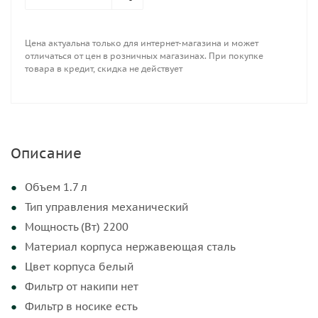
Регулировка температуры нагрева воды нет
Поддержание температуры нет
Цена актуальна только для интернет-магазина и может
Отключение при снятии с подставки да
отличаться от цен в розничных магазинах. При покупке
товара в кредит, скидка не действует
Мерная шкала нет
Вращение на подставке да
Звуковой сигнал нет
Встроенный заварник нет
Описание
Рисунок на корпусе нет
Дисплей нет
Объем 1.7 л
Отложенный старт нет
Тип управления механический
Мощность (Вт) 2200
Материал корпуса нержавеющая сталь
Цвет корпуса белый
Фильтр от накипи нет
Фильтр в носике есть