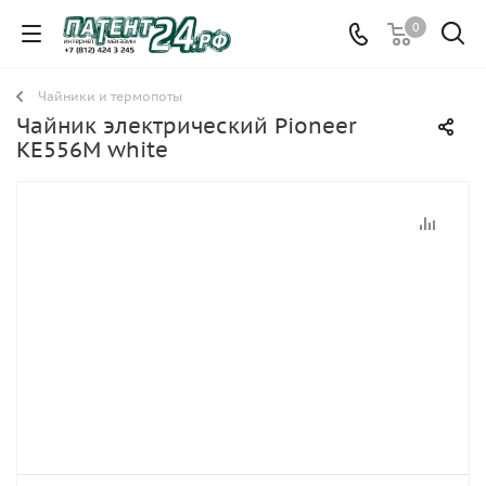
0
Чайники и термопоты
Чайник электрический Pioneer
KE556M white