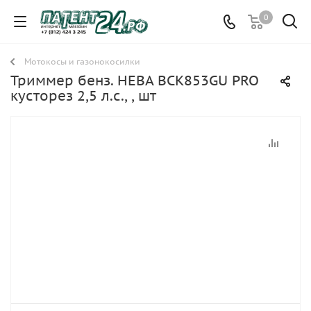
0
Мотокосы и газонокосилки
Триммер бенз. НЕВА BCK853GU PRO
кусторез 2,5 л.с., , шт