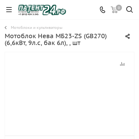
0
Мотоблоки и культиваторы
Мотоблок Нева МБ23-ZS (GB270)
(6,6кВт, 9л.с, бак 6л), , шт