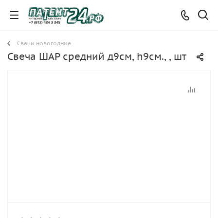
Свечи новогодние
Свеча ШАР средний д9см, h9см., , шт