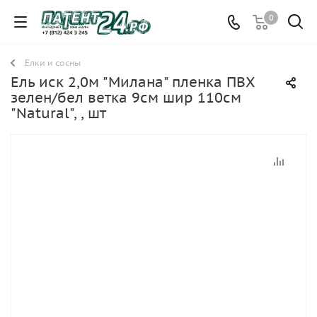
0
Елки и сосны
Ель иск 2,0м "Милана" пленка ПВХ
зелен/бел ветка 9см шир 110см
"Natural", , шт