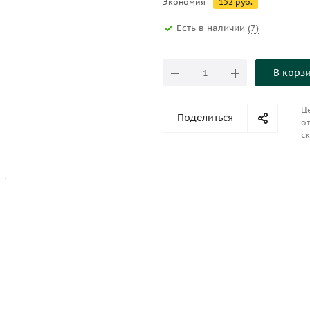
Экономия
152
руб.
Есть в наличии
(7)
В корз
Це
Поделиться
от
ск