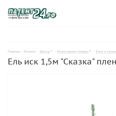
Главная
-
Каталог
-
Декор
-
Новогодние товары
-
Елки и сосн
Ель иск 1,5м "Сказка" пле