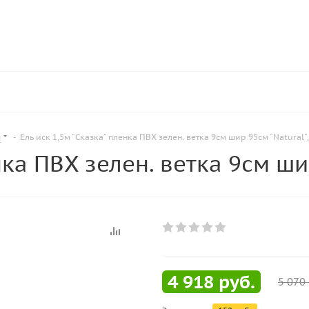
ы
-
Ель иск 1,5м "Сказка" пленка ПВХ зелен. ветка 9см шир 95см "Natural",
нка ПВХ зелен. ветка 9см шир
4 918
руб.
5 070