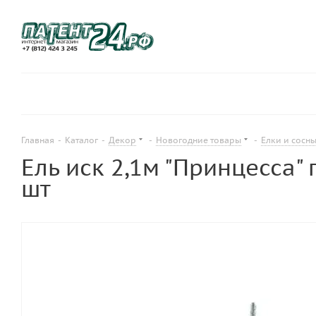
Главная
-
Каталог
-
Декор
-
Новогодние товары
-
Елки и сосн
Ель иск 2,1м "Принцесса" 
шт