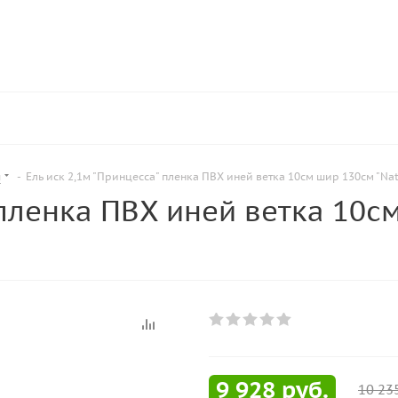
ы
-
Ель иск 2,1м "Принцесса" пленка ПВХ иней ветка 10см шир 130см "Natu
пленка ПВХ иней ветка 10см 
9 928
руб.
10 23