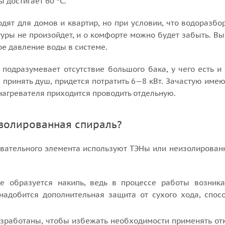
 достигает 60 °С.
одят для домов и квартир, но при условии, что водоразбо
уры не произойдет, и о комфорте можно будет забыть. Вы
ое давление воды в системе.
подразумевает отсутствие большого бака, у чего есть и
 принять душ, придется потратить 6—8 кВт. Зачастую име
нагревателя приходится проводить отдельную.
золированная спираль?
евательного элемента используют ТЭНы или неизолированн
е образуется накипь, ведь в процессе работы возник
надобится дополнительная защита от сухого хода, спос
зработаны, чтобы избежать необходимости применять отк