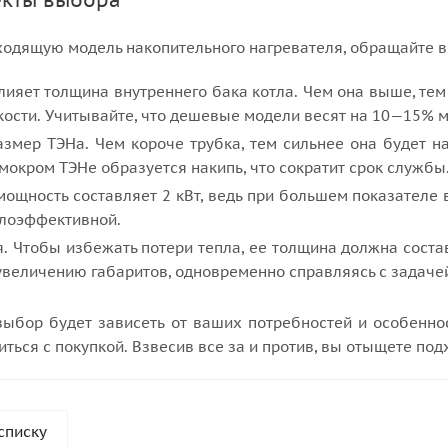
екты выбора
одящую модель накопительного нагревателя, обращайте в
влияет толщина внутреннего бака котла. Чем она выше, т
ости. Учитывайте, что дешевые модели весят на 10—15% м
змер ТЭНа. Чем короче трубка, тем сильнее она будет н
 мокром ТЭНе образуется накипь, что сократит срок службы
ощность составляет 2 кВт, ведь при большем показателе
алоэффективной.
. Чтобы избежать потери тепла, ее толщина должна соста
величению габаритов, одновременно справляясь с задаче
ыбор будет зависеть от ваших потребностей и особеннос
иться с покупкой. Взвесив все за и против, вы отыщете по
списку