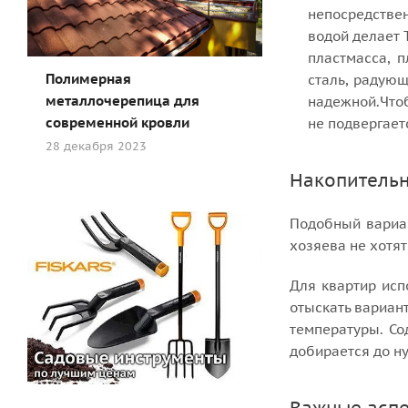
непосредствен
водой делает 
пластмасса, 
Полимерная
сталь, радую
металлочерепица для
надежной.Чтоб
современной кровли
не подвергает
28 декабря 2023
Накопительн
Подобный вариан
хозяева не хотят
Для квартир исп
отыскать вариант
температуры. Со
добирается до н