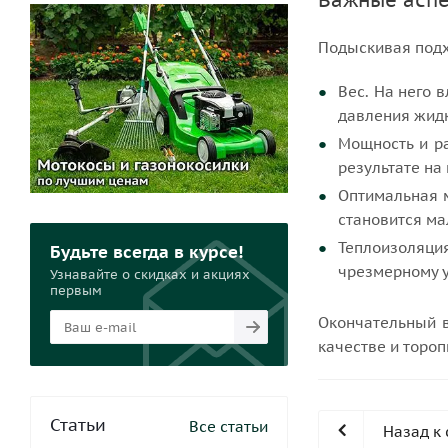
Важные асп
Подыскивая подх
Вес. На него 
давления жидк
Мощность и ра
результате на
Оптимальная м
становится м
Теплоизоляция
Будьте всегда в курсе!
чрезмерному у
Узнавайте о скидках и акциях
первым
Окончательный в
качестве и тороп
Статьи
Все статьи
Назад к 