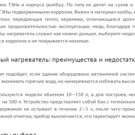
но ТЭНа и корпуса (колбы). По типу их делят на сухие 
ТЭНы подверженными коррозии. Важен и материал колбы, в
плохо передающая тепло; керамика, отличающаяся дол
щая продолжительностью эксплуатации; медь, благодаря 
ы нагреватель служил как можно дольше, выберите модель 
ся коррозии и не покрывается накипью.
ый нагреватель: преимущества и недостат
т подойдет, если здание оборудовано автономной системо
 экономить горячую воду, но намереваются избежать высок
ользуются модели объемом 10—150 л, а для построек, 
 на 500 л. Устройство представляет собой бак с теплоизо
держимое не остывает в течение 2—5 ч, после чего прои
ужной отметки, прибор выключается, что гарантирует экон