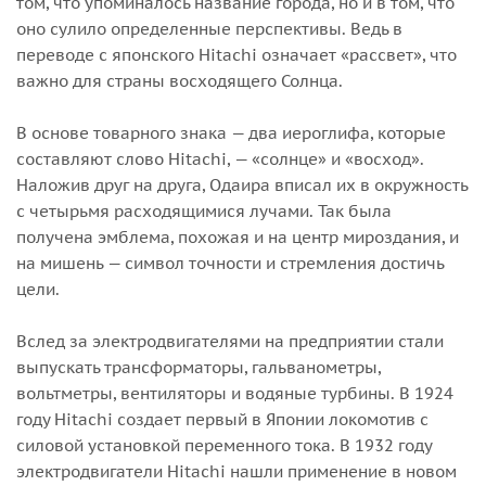
том, что упоминалось название города, но и в том, что
оно сулило определенные перспективы. Ведь в
переводе с японского Hitachi означает «рассвет», что
важно для страны восходящего Солнца.
В основе товарного знака — два иероглифа, которые
составляют слово Hitachi, — «солнце» и «восход».
Наложив друг на друга, Одаира вписал их в окружность
с четырьмя расходящимися лучами. Так была
получена эмблема, похожая и на центр мироздания, и
на мишень — символ точности и стремления достичь
цели.
Вслед за электродвигателями на предприятии стали
выпускать трансформаторы, гальванометры,
вольтметры, вентиляторы и водяные турбины. В 1924
году Hitachi создает первый в Японии локомотив с
силовой установкой переменного тока. В 1932 году
электродвигатели Hitachi нашли применение в новом