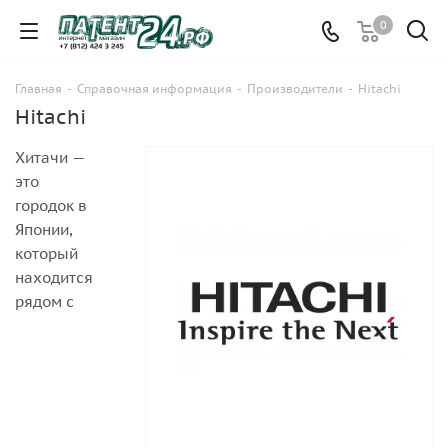
0
Главная
-
Справочная информация
-
Производители
-
Hitachi
Hitachi
Хитачи —
это
городок в
Японии,
который
находится
рядом с