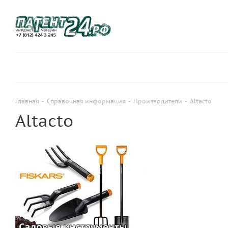
Главная
-
Справочная информация
-
Производители
-
Altacto
Altacto