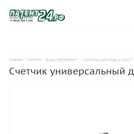
Главная
-
Каталог
-
Водоснабжение
-
Счетчики для воды и газа
Счетчик универсальный д