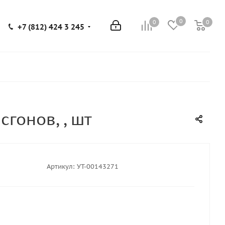
0
0
0
0
+7 (812) 424 3 245
гонов, , шт
Артикул:
УТ-00143271