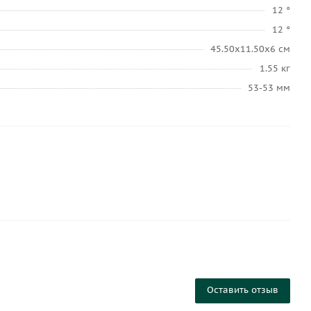
12 °
12 °
45.50х11.50х6 см
1.55 кг
53-53 мм
Оставить отзыв